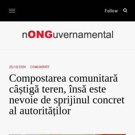
Skip
to
open
Follow
sear
content
form
nONGuvernamental
Stiri CSR / Stiri ONG
25/10/2024
COMUNITATE
Compostarea comunitară
câștigă teren, însă este
nevoie de sprijinul concret
al autorităților