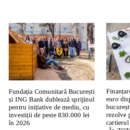
Finanțar
Fundația Comunitară București
euro dis
și ING Bank dublează sprijinul
bucureșt
pentru inițiative de mediu, cu
rezolve 
investiții de peste 830.000 lei
cartierul
în 2026