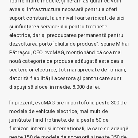
foarte multe modele, și ne-am asigurat că vom
avea și infrastructura necesară pentru a oferi
suport constant, la un nivel foarte ridicat; de aici
și înființarea service-ului pentru trotinete
electrice, dar și preocuparea permanentă pentru
dezvoltarea portofoliului de produse”, spune Mihai
Pătrașcu, CEO evoMAG, menționând că cea mai
nouă categorie de produse adăugată este cea a
scuterelor electrice, tot mai apreciate de români,
datorită fiabilității acestora și pentru care sunt
dispuși să aloce, în medie, 8.000 de lei.
În prezent, evoMAG are în portofoliu peste 300 de
modele de vehicule electrice, mai mult de
jumătate fiind trotinete, de la peste 50 de
furnizori interni și internaționali, la care se adaugă
peste 150 de modele de accesorii și peste 350 de