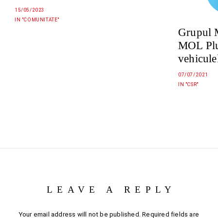
15/05/2023
IN "COMUNITATE"
Grupul M
MOL Plu
vehiculel
07/07/2021
IN "CSR"
LEAVE A REPLY
Your email address will not be published.
Required fields are