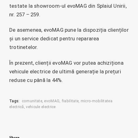
testate la showroom-ul evoMAG din Splaiul Unirii,
nr. 257 – 259.
De asemenea, evoMAG pune la dispoziția clienților
și un service dedicat pentru repararea
trotinetelor.
În prezent, clienții evoMAG vor putea achiziționa
vehicule electrice de ultimă generație la prețuri
reduse cu până la 44%.
Tags:
comunitate
evoMAG
fiabilitate
micro-mobilitatea
electrică
vehicule electrice
Share