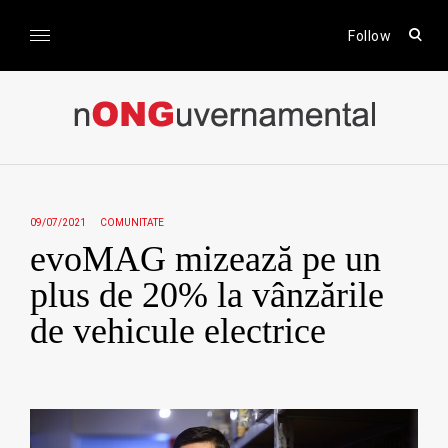
Skip
to
open
Follow
sear
content
form
nONGuvernamental
Stiri CSR / Stiri ONG
09/07/2021
COMUNITATE
evoMAG mizează pe un
plus de 20% la vânzările
de vehicule electrice