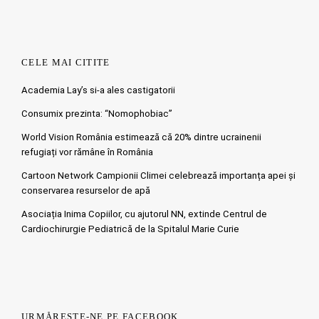
CELE MAI CITITE
Academia Lay’s si-a ales castigatorii
Consumix prezinta: “Nomophobiac”
World Vision România estimează că 20% dintre ucrainenii
refugiați vor rămâne în România
Cartoon Network Campionii Climei celebrează importanța apei și
conservarea resurselor de apă
Asociația Inima Copiilor, cu ajutorul NN, extinde Centrul de
Cardiochirurgie Pediatrică de la Spitalul Marie Curie
URMĂREȘTE-NE PE FACEBOOK