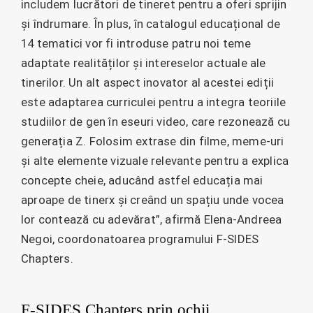
includem lucrători de tineret pentru a oferi sprijin
și îndrumare. În plus, în catalogul educațional de
14 tematici vor fi introduse patru noi teme
adaptate realităților și intereselor actuale ale
tinerilor. Un alt aspect inovator al acestei ediții
este adaptarea curriculei pentru a integra teoriile
studiilor de gen în eseuri video, care rezonează cu
generația Z. Folosim extrase din filme, meme-uri
și alte elemente vizuale relevante pentru a explica
concepte cheie, aducând astfel educația mai
aproape de tinerx și creând un spațiu unde vocea
lor contează cu adevărat”, afirmă Elena-Andreea
Negoi, coordonatoarea programului F-SIDES
Chapters.
F-SIDES Chapters prin ochii