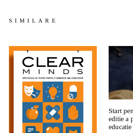
SIMILARE
Start pe
editie a
educat