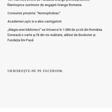
filantropice sustinute de angajati Orange Romania
Consumix prezinta: “Nomophobiac”
Academia Lay’s si-a ales castigatorii
„Magia unei biblioteci” se întoarce în 1.000 de școli din România.
Doneazǎ o carte şi fǎ din vis realitate, alături de Bookster și
Fundația Îmi Pasă
URMĂREȘTE-NE PE FACEBOOK