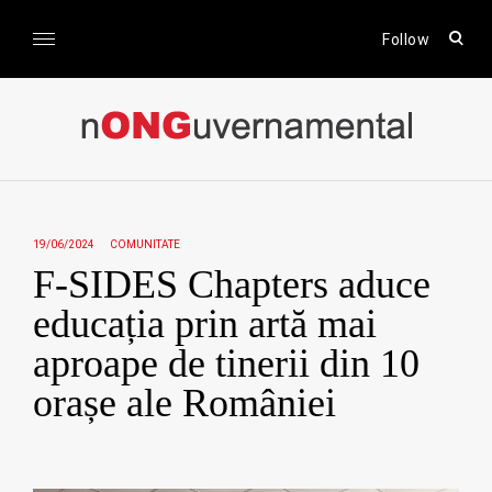
Skip
to
open
Follow
sear
content
form
nONGuvernamental
Stiri CSR / Stiri ONG
19/06/2024
COMUNITATE
F-SIDES Chapters aduce
educația prin artă mai
aproape de tinerii din 10
orașe ale României