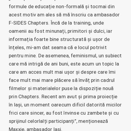
formule de educație non-formală și tocmai din
acest motiv am ales să mă înscriu ca ambasador
F-SIDES Chapters. Încă de la training, unde
oamenii au fost minunați, primitori și dulci, iar
informația foarte bine structurată și ușor de
înțeles, mi-am dat seama că e locul potrivit
pentru mine. De asemenea, feminismul, un subiect
care mă intrigă de ani buni, este acum un topic la
care am acces mult mai ușor și despre care îmi
face mult mai mare plăcere să învăț prin cadrul
filmelor și materialelor puse la dispoziție nouă
prin Chapters. Recent am avut și prima proiecție
în Iași, un moment oarecum dificil datorită micilor
frici care sincer, au fost învinse cu zambete și cu
sprijinul celorlalți participanți”, menționează
Maxxie, ambasador Iași.