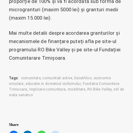
proporție de 100% și va fi acordată sub formă de
microgranturi (maxim 5000 lei) și granturi medii
(maxim 15.000 lei).
Mai multe detalii despre acordarea granturilor și
mecanismele de finanțare puteți afla pe site-ul
programului RO Bike Valley și pe site-ul Fundației
Comunitarare Timișoara.
Tags:
comunitate
comunitati active
Decathlon
economie
circulara
educatie in domeniul ciclismului
Fundatia Comunitara
Timisoara
implicare comunitara
mobilitate
RO Bike Valley
stil de
viata sanatos
Share