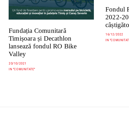
Fondul R
2022-202
câștigăt
Fundația Comunitară
16/12/2022
Timișoara și Decathlon
IN "COMUNITAT
lansează fondul RO Bike
Valley
20/10/2021
IN "COMUNITATE"