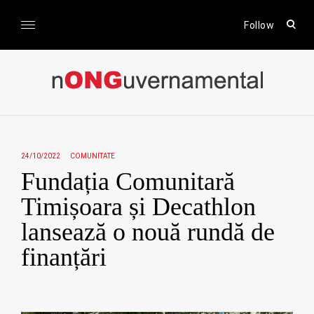
Skip
to
open
Follow
sear
content
form
nONGuvernamental
Stiri CSR / Stiri ONG
24/10/2022
COMUNITATE
Fundația Comunitară
Timișoara și Decathlon
lansează o nouă rundă de
finanțări