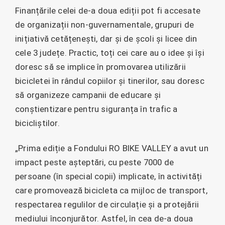
Finanțările celei de-a doua ediții pot fi accesate
de organizații non-guvernamentale, grupuri de
inițiativă cetățenești, dar și de școli și licee din
cele 3 județe. Practic, toți cei care au o idee și își
doresc să se implice în promovarea utilizării
bicicletei în rândul copiilor și tinerilor, sau doresc
să organizeze campanii de educare și
conștientizare pentru siguranța în trafic a
bicicliștilor.
„Prima ediție a Fondului RO BIKE VALLEY a avut un
impact peste așteptări, cu peste 7000 de
persoane (în special copii) implicate, în activități
care promovează bicicleta ca mijloc de transport,
respectarea regulilor de circulație și a protejării
mediului înconjurător. Astfel, în cea de-a doua