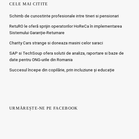
CELE MAI CITITE
Schimb de cunostinte profesionale intre tineri si pensionari
RetuRO le oferă sprijin operatorilor HoReCa în implementarea
Sistemului Garanție-Returnare
Charity Cars strange si doneaza masini celor saraci
SAP si TechSoup ofera solutii de analiza, raportare si baze de
date pentru ONG-urile din Romania
Succesul începe din copilărie, prin incluziune și educație
URMĂREȘTE-NE PE FACEBOOK