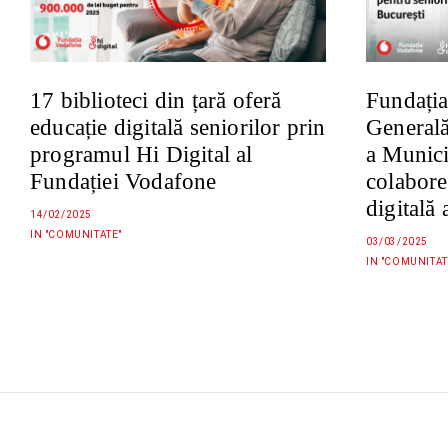
17 biblioteci din țară oferă
Fundația
educație digitală seniorilor prin
Generală
programul Hi Digital al
a Munici
Fundației Vodafone
colabore
digitală 
14/02/2025
IN "COMUNITATE"
03/03/2025
IN "COMUNITAT