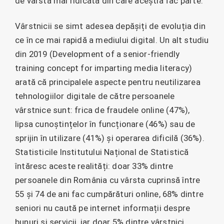
de vârstă mai ridicată din care aceștia fac parte.
Vârstnicii se simt adesea depășiți de evoluția din
ce în ce mai rapidă a mediului digital. Un alt studiu
din 2019 (Development of a senior-friendly
training concept for imparting media literacy)
arată că principalele aspecte pentru neutilizarea
tehnologiilor digitale de către persoanele
vârstnice sunt: frica de fraudele online (47%),
lipsa cunoștințelor în funcționare (46%) sau de
sprijin în utilizare (41%) și operarea dificilă (36%).
Statisticile Institutului Național de Statistică
întăresc aceste realități: doar 33% dintre
persoanele din România cu vârsta cuprinsă între
55 și 74 de ani fac cumpărături online, 68% dintre
seniori nu caută pe internet informații despre
bunuri și servicii, iar doar 5% dintre vârstnici