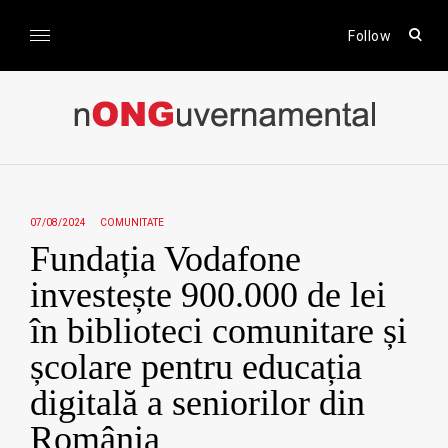
Skip
to
open
Follow
sear
content
form
nONGuvernamental
Stiri CSR / Stiri ONG
07/08/2024
COMUNITATE
Fundația Vodafone
investește 900.000 de lei
în biblioteci comunitare și
școlare pentru educația
digitală a seniorilor din
România