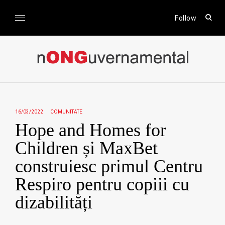
Skip
to
open
Follow
sear
content
form
nONGuvernamental
Stiri CSR / Stiri ONG
16/03/2022
COMUNITATE
Hope and Homes for
Children și MaxBet
construiesc primul Centru
Respiro pentru copiii cu
dizabilități