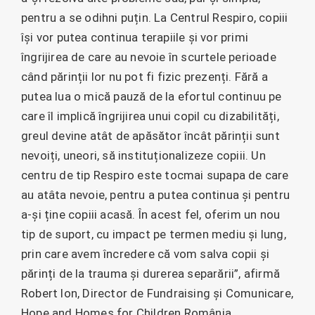
pentru a se odihni puțin. La Centrul Respiro, copiii
își vor putea continua terapiile și vor primi
îngrijirea de care au nevoie în scurtele perioade
când părinții lor nu pot fi fizic prezenți. Fără a
putea lua o mică pauză de la efortul continuu pe
care îl implică îngrijirea unui copil cu dizabilități,
greul devine atât de apăsător încât părinții sunt
nevoiți, uneori, să instituționalizeze copiii. Un
centru de tip Respiro este tocmai supapa de care
au atâta nevoie, pentru a putea continua și pentru
a-și ține copiii acasă. În acest fel, oferim un nou
tip de suport, cu impact pe termen mediu și lung,
prin care avem încredere că vom salva copii și
părinți de la trauma și durerea separării”, afirmă
Robert Ion, Director de Fundraising și Comunicare,
Hope and Homes for Children România