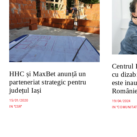
Centrul 
HHC și MaxBet anunță un
cu dizabi
parteneriat strategic pentru
este ina
județul Iași
Românie
15/01/2020
19/04/2024
IN "CSR"
IN "COMUNITAT