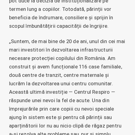
pot duce la decizia de instituționalizare pe
termen lung a copiilor. Totodată, părinții vor
beneficia de îndrumare, consiliere și sprijin în
scopul îmbunătățirii capacității de îngrijire.
„Suntem, de mai bine de 20 de ani, unul din cei mai
mari investitori în dezvoltarea infrastructurii
necesare protecției copilului din România. Am
construit și avem funcționale 116 case familiale,
două centre de tranzit, centre maternale și
lucrăm la dezvoltarea unui centru comunitar.
Această ultimă investiție — Centrul Respiro —
răspunde unei nevoi la fel de acute. Una din
împrejurările prin care copiii cu nevoi speciale
ajung în sistem este și pentru că părinții sau
aparținătorii lor nu au nicio clipă de răgaz pentru
a-și rezolva alte probleme sau, pur și simplu,