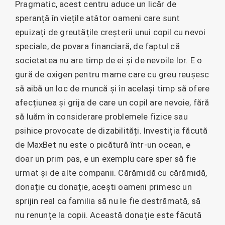
Pragmatic, acest centru aduce un licăr de
speranță în viețile atâtor oameni care sunt
epuizați de greutățile creșterii unui copil cu nevoi
speciale, de povara financiară, de faptul că
societatea nu are timp de ei și de nevoile lor. E o
gură de oxigen pentru mame care cu greu reușesc
să aibă un loc de muncă și în același timp să ofere
afecțiunea și grija de care un copil are nevoie, fără
să luăm în considerare problemele fizice sau
psihice provocate de dizabilități. Investiția făcută
de MaxBet nu este o picătură într-un ocean, e
doar un prim pas, e un exemplu care sper să fie
urmat și de alte companii. Cărămidă cu cărămidă,
donație cu donație, acești oameni primesc un
sprijin real ca familia să nu le fie destrămată, să
nu renunțe la copii. Această donație este făcută