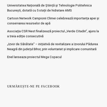
Universitatea Națională de Știință și Tehnologie Politehnica
București, dotată cu 5 stații de hidratare AMS
Cartoon Network Campionii Climei celebrează importanța apei și
conservarea resurselor de apă
Asociația CSR Nest finalizează proiectul „Verde Citadin”, ajuns la
a treia ediție consecutivă
„Izvor de Sănătate” – inițiativă de revitalizare a Izvorului Pădurea
Neagră din județul Bihor, prin voluntariat și implicare comunitară
Enel lanseaza proiectul Mega Copacul
URMĂREȘTE-NE PE FACEBOOK