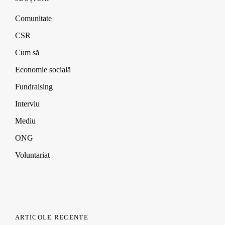
w
w
w
n
i
i
i
d
Comunitate
n
n
n
o
d
d
d
w
CSR
o
o
o
)
w
w
w
)
)
)
Cum să
Economie socială
Fundraising
Interviu
Mediu
ONG
Voluntariat
ARTICOLE RECENTE