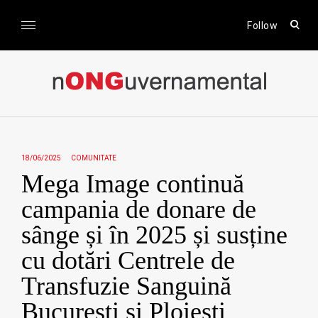
Skip
to
open
Follow
sear
content
form
nONGuvernamental
Stiri CSR / Stiri ONG
18/06/2025
COMUNITATE
Mega Image continuă
campania de donare de
sânge și în 2025 și susține
cu dotări Centrele de
Transfuzie Sanguină
București și Ploiești