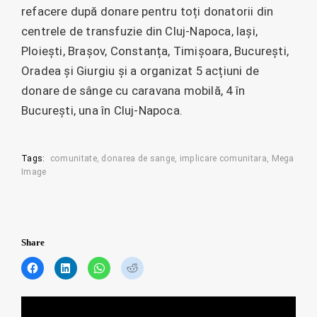
refacere după donare pentru toți donatorii din
centrele de transfuzie din Cluj-Napoca, Iași,
Ploiești, Brașov, Constanța, Timișoara, București,
Oradea și Giurgiu și a organizat 5 acțiuni de
donare de sânge cu caravana mobilă, 4 în
București, una în Cluj-Napoca.
Tags:
comunitate
donarea de sange
implicare comunitara
Mega
Image
Share
C
C
C
C
l
l
l
l
i
i
i
i
c
c
c
c
Posts
k
k
k
k