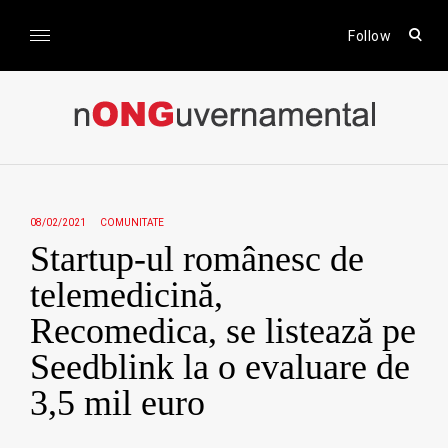
Skip
to
open
Follow
sear
content
form
nONGuvernamental
Stiri CSR / Stiri ONG
08/02/2021
COMUNITATE
Startup-ul românesc de
telemedicină,
Recomedica, se listează pe
Seedblink la o evaluare de
3,5 mil euro