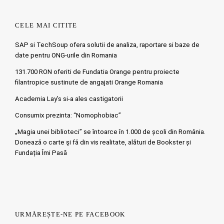
CELE MAI CITITE
SAP si TechSoup ofera solutii de analiza, raportare si baze de
date pentru ONG-urile din Romania
131.700 RON oferiti de Fundatia Orange pentru proiecte
filantropice sustinute de angajati Orange Romania
Academia Lay’s si-a ales castigatorii
Consumix prezinta: “Nomophobiac”
„Magia unei biblioteci” se întoarce în 1.000 de școli din România.
Doneazǎ o carte şi fǎ din vis realitate, alături de Bookster și
Fundația Îmi Pasă
URMĂREȘTE-NE PE FACEBOOK