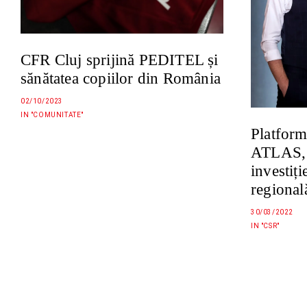
CFR Cluj sprijină PEDITEL și
sănătatea copiilor din România
02/10/2023
IN "COMUNITATE"
Platform
ATLAS, 
investiți
regional
30/03/2022
IN "CSR"