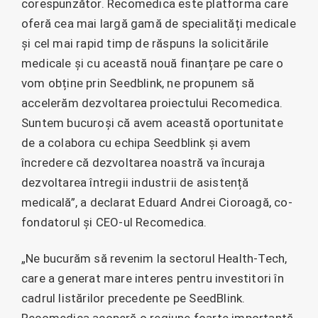
corespunzător. Recomedica este platforma care
oferă cea mai largă gamă de specialități medicale
și cel mai rapid timp de răspuns la solicitările
medicale și cu această nouă finanțare pe care o
vom obține prin Seedblink, ne propunem să
accelerăm dezvoltarea proiectului Recomedica.
Suntem bucuroși că avem această oportunitate
de a colabora cu echipa Seedblink și avem
încredere că dezvoltarea noastră va încuraja
dezvoltarea întregii industrii de asistență
medicală”, a declarat Eduard Andrei Cioroagă, co-
fondatorul și CEO-ul Recomedica.
„Ne bucurăm să revenim la sectorul Health-Tech,
care a generat mare interes pentru investitori în
cadrul listărilor precedente pe SeedBlink.
Recomedica acoperă o regiune foarte importantă