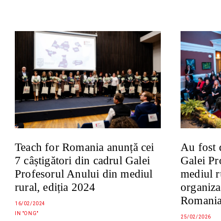
Au fost 
Teach for Romania anunță cei
Galei Pr
7 câștigători din cadrul Galei
mediul r
Profesorul Anului din mediul
organiza
rural, ediția 2024
Romani
16/02/2024
IN "ONG"
25/02/2026