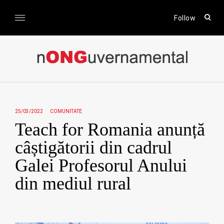
Skip
to
open
Follow
sear
content
form
nONGuvernamental
Stiri CSR / Stiri ONG
25/03/2022
COMUNITATE
Teach for Romania anunță
câștigătorii din cadrul
Galei Profesorul Anului
din mediul rural