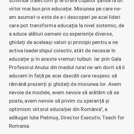
schimbă traiectorii și le oferă copiilor șansa la un
viitor mai bun prin educație. Misiunea pe care ne-
am asumat-o este de a-i descoperi pe acei lideri
care pot transforma educația la nivel sistemic, de
a aduce alături oameni cu experiențe diverse,
ghidați de aceleași valori și principii pentru a ne
activa leadershipul colectiv, atât de necesar în
educație și în aceste vremuri tulburi. Iar prin Gala
Profesorul Anului din mediul rural ne-am dorit să îi
aducem în față pe acei dascăli care reușesc să
rămână prezenți și ghidați de misiunea lor. Avem
nevoie de modele, avem nevoie să arătăm că se
poate, avem nevoie să privim cu speranță și
optimism viitorul educației din România”, a
adăugat Iulia Pielmuș, Director Executiv, Teach for
Romania.