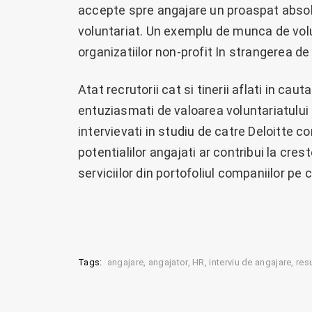
accepte spre angajare un proaspat absol
voluntariat. Un exemplu de munca de volu
organizatiilor non-profit In strangerea de
Atat recrutorii cat si tinerii aflati in ca
entuziasmati de valoarea voluntariatului 
intervievati in studiu de catre Deloitte co
potentialilor angajati ar contribui la cre
serviciilor din portofoliul companiilor pe c
Tags:
angajare
angajator
HR
interviu de angajare
res