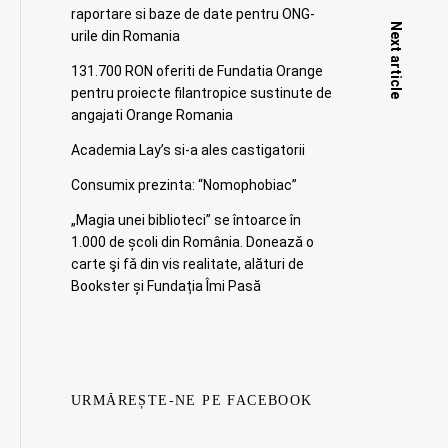
raportare si baze de date pentru ONG-
Next article
urile din Romania
131.700 RON oferiti de Fundatia Orange
pentru proiecte filantropice sustinute de
angajati Orange Romania
Academia Lay’s si-a ales castigatorii
Consumix prezinta: “Nomophobiac”
„Magia unei biblioteci” se întoarce în
1.000 de școli din România. Doneazǎ o
carte şi fǎ din vis realitate, alături de
Bookster și Fundația Îmi Pasă
URMĂREȘTE-NE PE FACEBOOK