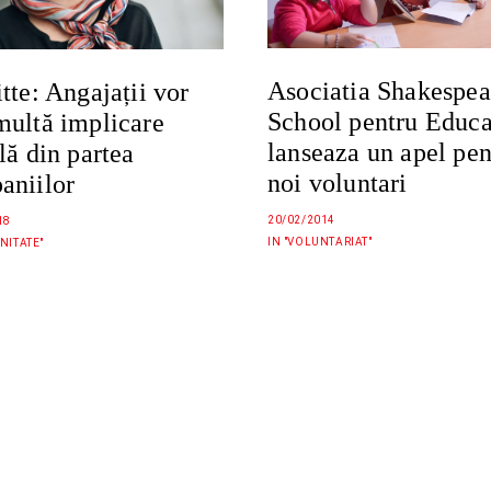
Asociatia Shakespea
tte: Angajații vor
School pentru Educa
multă implicare
lanseaza un apel pen
lă din partea
noi voluntari
aniilor
20/02/2014
18
IN "VOLUNTARIAT"
NITATE"