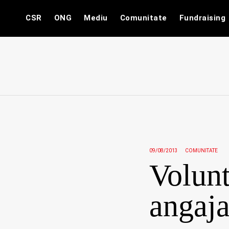
Skip
CSR
ONG
Mediu
Comunitate
Fundraising
to
content
09/08/2013
COMUNITATE
Volunt
angaja