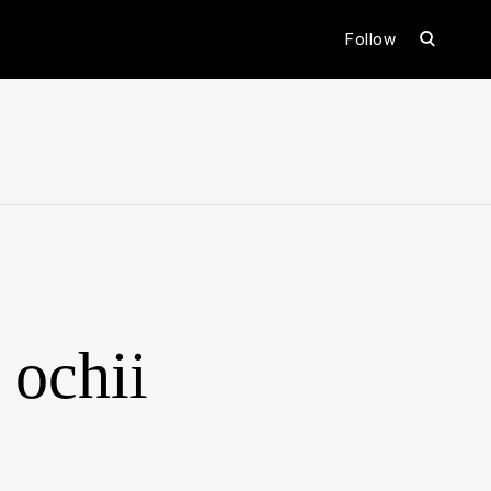
open
Follow
search
form
ental
 ochii