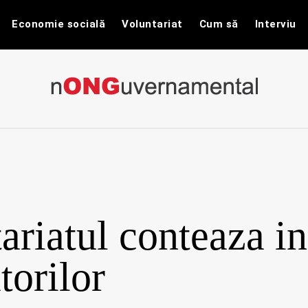
Economie socială
Voluntariat
Cum să
Interviu
nONGuvernam
Stiri CSR / Stiri ONG
ariatul conteaza in
torilor