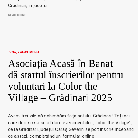
Grădinari, în județul…
READ MORE
ONG
VOLUNTARIAT
Asociația Acasă în Banat
dă startul înscrierilor pentru
voluntari la Color the
Village – Grădinari 2025
Avem trei zile să schimbăm fața satului Grădinari! Toți cei
care doresc să se alăture evenimentului „Color the Village”,
de la Grădinari, județul Caraș Severin se pot înscrie începând
de astăzi, completând un formular online