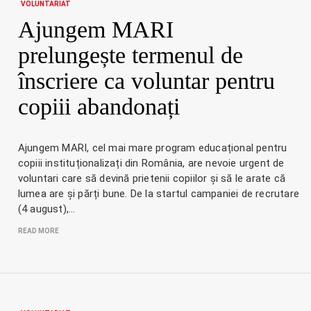
VOLUNTARIAT
Ajungem MARI
prelungește termenul de
înscriere ca voluntar pentru
copiii abandonați
Ajungem MARI, cel mai mare program educațional pentru
copiii instituționalizați din România, are nevoie urgent de
voluntari care să devină prietenii copiilor și să le arate că
lumea are și părți bune. De la startul campaniei de recrutare
(4 august),…
READ MORE