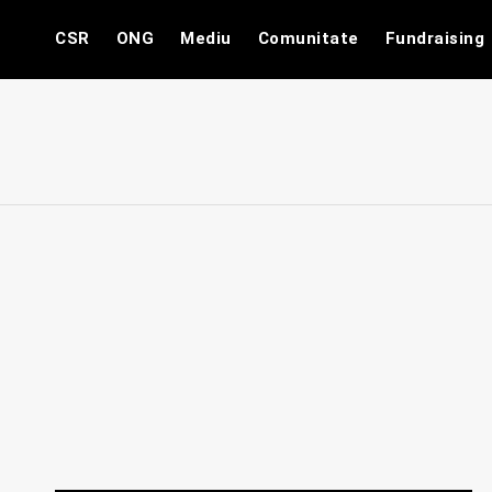
Skip
CSR
ONG
Mediu
Comunitate
Fundraising
to
content