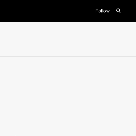
open
Follow
search
form
ental