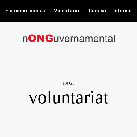
Economie socială
Voluntariat
Cum să
Interviu
nONGuvernam
Stiri CSR / Stiri ONG
TAG:
voluntariat