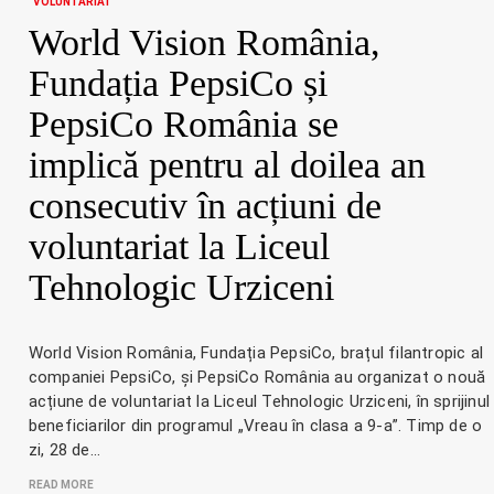
VOLUNTARIAT
World Vision România,
Fundația PepsiCo și
PepsiCo România se
implică pentru al doilea an
consecutiv în acțiuni de
voluntariat la Liceul
Tehnologic Urziceni
World Vision România, Fundația PepsiCo, brațul filantropic al
companiei PepsiCo, și PepsiCo România au organizat o nouă
acțiune de voluntariat la Liceul Tehnologic Urziceni, în sprijinul
beneficiarilor din programul „Vreau în clasa a 9-a”. Timp de o
zi, 28 de…
READ MORE