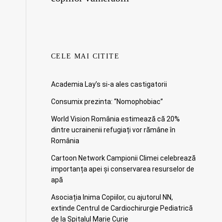
CELE MAI CITITE
Academia Lay’s si-a ales castigatorii
Consumix prezinta: “Nomophobiac”
World Vision România estimează că 20%
dintre ucrainenii refugiați vor rămâne în
România
Cartoon Network Campionii Climei celebrează
importanța apei și conservarea resurselor de
apă
Asociația Inima Copiilor, cu ajutorul NN,
extinde Centrul de Cardiochirurgie Pediatrică
de la Spitalul Marie Curie