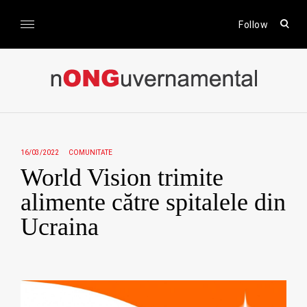
Skip
to
open
Follow
sear
content
form
nONGuvernamental
Stiri CSR / Stiri ONG
16/03/2022
COMUNITATE
World Vision trimite
alimente către spitalele din
Ucraina