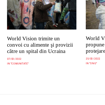
World V
World Vision trimite un
propune
convoi cu alimente şi provizii
protejar
către un spital din Ucraina
25/03/2022
07/03/2022
IN "ONG"
IN "COMUNITATE"