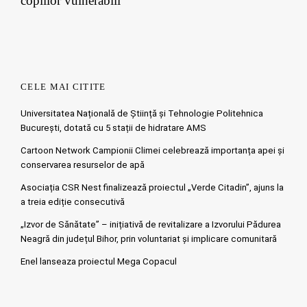
copiilor vulnerabili
CELE MAI CITITE
Universitatea Națională de Știință și Tehnologie Politehnica
București, dotată cu 5 stații de hidratare AMS
Cartoon Network Campionii Climei celebrează importanța apei și
conservarea resurselor de apă
Asociația CSR Nest finalizează proiectul „Verde Citadin”, ajuns la
a treia ediție consecutivă
„Izvor de Sănătate” – inițiativă de revitalizare a Izvorului Pădurea
Neagră din județul Bihor, prin voluntariat și implicare comunitară
Enel lanseaza proiectul Mega Copacul