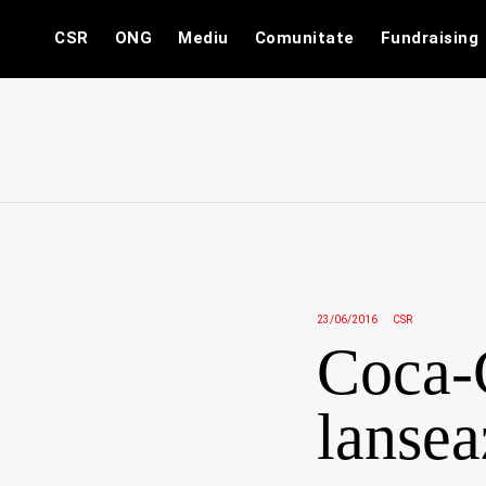
Skip
CSR
ONG
Mediu
Comunitate
Fundraising
to
content
23/06/2016
CSR
Coca-
lansea