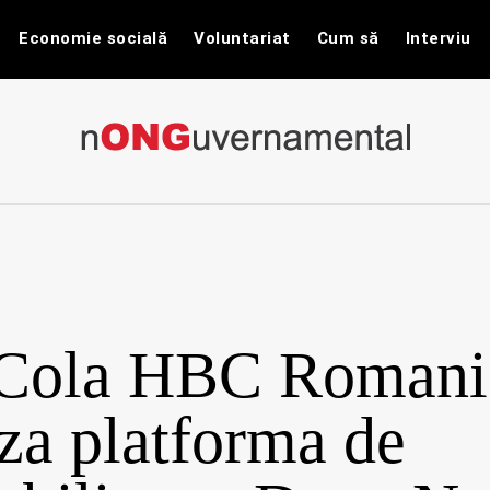
Economie socială
Voluntariat
Cum să
Interviu
nONGuvernam
Stiri CSR / Stiri ONG
Cola HBC Romani
za platforma de