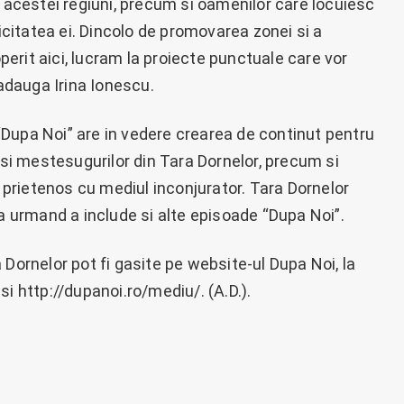
i acestei regiuni, precum si oamenilor care locuiesc
ticitatea ei. Dincolo de promovarea zonei si a
erit aici, lucram la proiecte punctuale care vor
 adauga Irina Ionescu.
Dupa Noi” are in vedere crearea de continut pentru
 si mestesugurilor din Tara Dornelor, precum si
, prietenos cu mediul inconjurator. Tara Dornelor
ma urmand a include si alte episoade “Dupa Noi”.
 Dornelor pot fi gasite pe website-ul Dupa Noi, la
i http://dupanoi.ro/mediu/. (A.D.).