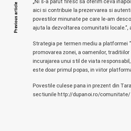
„Ni s-a parut firesc sa oferim ceva inapo
Posts
Previous article
aici si contribuie la prezervarea si auten
povestilor minunate pe care le-am descop
navigation
ajuta la dezvoltarea comunitatii locale.”,
Strategia pe termen mediu a platformei “
promovarea zonei, a oamenilor, traditiilor
incurajarea unui stil de viata responsabil
este doar primul popas, in viitor platfor
Povestile culese pana in prezent din Tara
sectiunile http://dupanoi.ro/comunitate/ s