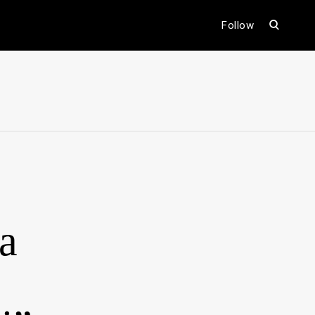
open
Follow
search
form
ental
a