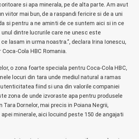
coritoare si apa minerala, pe de alta parte. Am avut
n viitor mai bun, de a raspandi fericire si de a uni
da si pentru a ne aminti de ce suntem aici si in ce
nul dintre lucrurile care ne unesc este
ce lasam in urma noastra.”, declara Irina Ionescu,
r Coca-Cola HBC Romania.
elor, o zona foarte speciala pentru Coca-Cola HBC,
inele locuri din tara unde mediul natural a ramas
utenticitatea fiind si una din valorile companiei
este zona de unde izvoraste apa pentru produsele
n Tara Dornelor, mai precis in Poiana Negrii,
apei minerale, aici locuind peste 150 de angajati