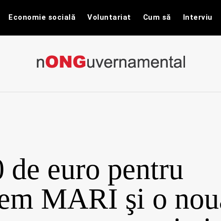
Economie socială
Voluntariat
Cum să
Interviu
nONGuvernam
Stiri CSR / Stiri ONG
 de euro pentru
em MARI şi o nou