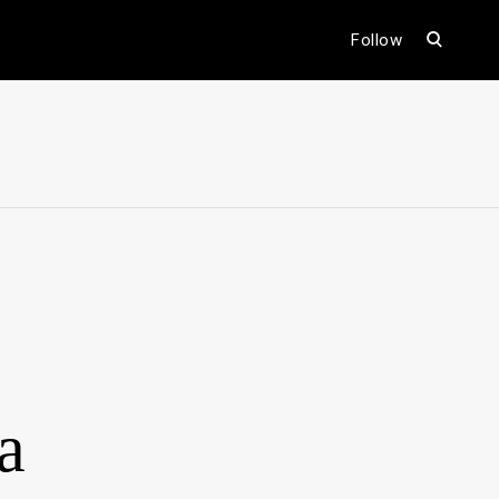
open
Follow
search
form
ental
a