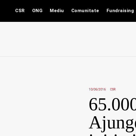
Skip
CSR
ONG
Mediu
Comunitate
Fundraising
to
content
10/06/2016
CSR
65.000
Ajung