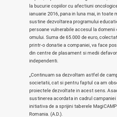
la bucurie copiilor cu afectiuni oncolog
ianuarie 2016, pana in luna mai, in toate
sustine dezvoltarea programului educatio
persoane vulnerabile accesul la domenii c
omului. Suma de 65.000 de euro, colectata c
printr-o donatie a companiei, va face posib
din centre de plasament si medii defavori
independenti.
„Continuam sa dezvoltam astfel de campani
societatii, cat si pentru faptul ca am obs
proiectele dezvoltate in acest sens. Asada
sustinerea acordata in cadrul campaniei 
initiativa de a sprijini taberele MagiCA
Romania. (A.D.).