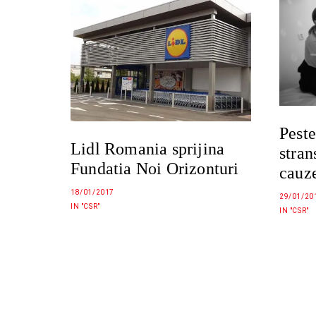
Peste
Lidl Romania sprijina
stran
Fundatia Noi Orizonturi
cauze
18/01/2017
29/01/20
IN "CSR"
IN "CSR"