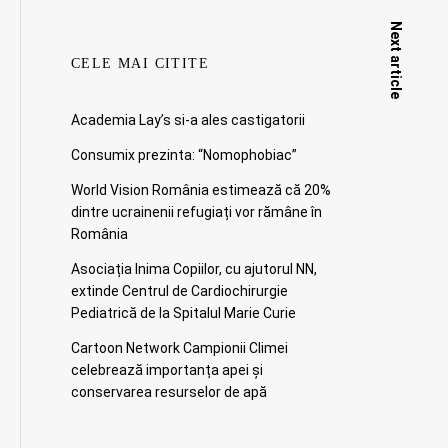
Next article
CELE MAI CITITE
Academia Lay’s si-a ales castigatorii
Consumix prezinta: “Nomophobiac”
World Vision România estimează că 20%
dintre ucrainenii refugiați vor rămâne în
România
Asociația Inima Copiilor, cu ajutorul NN,
extinde Centrul de Cardiochirurgie
Pediatrică de la Spitalul Marie Curie
Cartoon Network Campionii Climei
celebrează importanța apei și
conservarea resurselor de apă