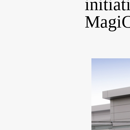
initia
Magi