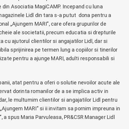
ice din Asociatia MagiCAMP. Incepand cu luna
 magazinele Lidl din tara s-a putut dona pentru a
nal „Ajungem MARI”, care ofera grupurilor de
heie ale societatii, precum educatia si drepturile
u ajutorul clientilor si angajatilor Lidl, dar si
ila sprijinirea pe termen lung a copiilor si tinerilor
zate pentru a ajunge MARI, adulti responsabili si
i, atat pentru a oferi o solutie nevoilor acute ale
ervat dorinta romanilor de a se implica activ in
r, le multumim clientilor si angajatilor Lidl pentru
„Ajungem MARI” si ii invitam sa pornim impreuna in
MP”, a spus Maria Parvuleasa, PR&CSR Manager Lidl