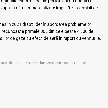
e țigările electronice din portofoliul companiei a
vapat a cărui comercializare implică zero emisii de
es în 2021 drept lider în abordarea problemelor
re recunoaște primele 300 din cele peste 4.000 de
lor de gaze cu efect de seră în raport cu veniturile,
sustenabilitate
un viitor mai bun
zero emisii de dioxid de carbon