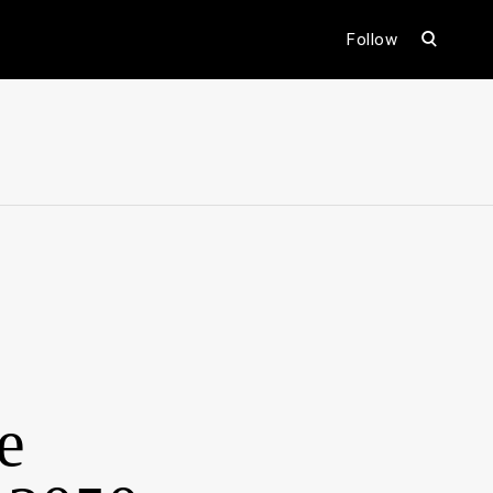
open
Follow
search
form
ental
e