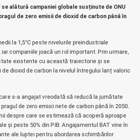
AT se alătură campaniei globale susținute de ONU
pragul de zero emisii de dioxid de carbon până în
edii la 1,5°C peste nivelurile preindustriale
 iar companiile joacă un rol important. Prin urmare,
itate existente cu această traiectorie și se
de dioxid de carbon la nivelul întregului lanț valoric
care s-a angajat vreodată să reducă la jumătate
ă pragul de zero emisii nete de carbon până în 2050.
ii despre care se estimează că acoperă aproape
ale și peste 50% din PIB. Angajamentul BAT vine în
nte ale luptei pentru abordarea schimbărilor