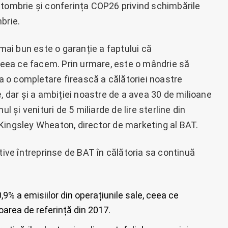
ctombrie și conferința COP26 privind schimbările
brie.
 mai bun este o garanție a faptului că
 ceea ce facem. Prin urmare, este o mândrie să
 o completare firească a călătoriei noastre
, dar și a ambiției noastre de a avea 30 de milioane
l și venituri de 5 miliarde de lire sterline din
Kingsley Wheaton, director de marketing al BAT.
tive întreprinse de BAT în călătoria sa continuă
,9% a emisiilor din operațiunile sale, ceea ce
area de referință din 2017.