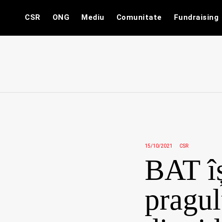
Skip
CSR
ONG
Mediu
Comunitate
Fundraising
to
content
15/10/2021
CSR
BAT îș
pragul