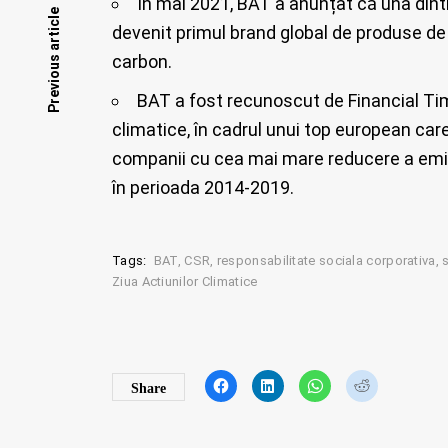
În mai 2021, BAT a anunțat că una dintr
Posts
Previous article
devenit primul brand global de produse de 
carbon.
navigation
BAT a fost recunoscut de Financial Tim
climatice, în cadrul unui top european ca
companii cu cea mai mare reducere a emisii
în perioada 2014-2019.
Tags:
BAT
CSR
responsabilitate sociala corporativa
Ziua Actiunilor Climatice
C
C
C
C
Share
l
l
l
l
i
i
i
i
c
c
c
c