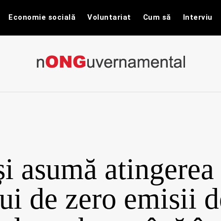
Economie socială
Voluntariat
Cum să
Interviu
nONGuvernam
Stiri CSR / Stiri ONG
i asumă atingerea
ui de zero emisii d