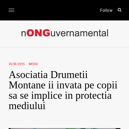
Skip
to
open
Follow
sear
content
form
nONGuvernamental
Stiri CSR / Stiri ONG
25/03/2015
MEDIU
Asociatia Drumetii
Montane ii invata pe copii
sa se implice in protectia
mediului