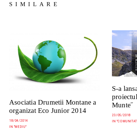
SIMILARE
S-a lansa
proiectu
Asociatia Drumetii Montane a
Munte˝
organizat Eco Junior 2014
23/05/2018
18/04/2014
IN "COMUNITAT
IN "MEDIU"