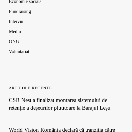
w
w
w
Economie socială
)
)
)
Fundraising
Interviu
Mediu
ONG
Voluntariat
ARTICOLE RECENTE
CSR Nest a finalizat montarea sistemului de
retenție a deșeurilor plutitoare la Barajul Leșu
World Vision România declară că tranziția către