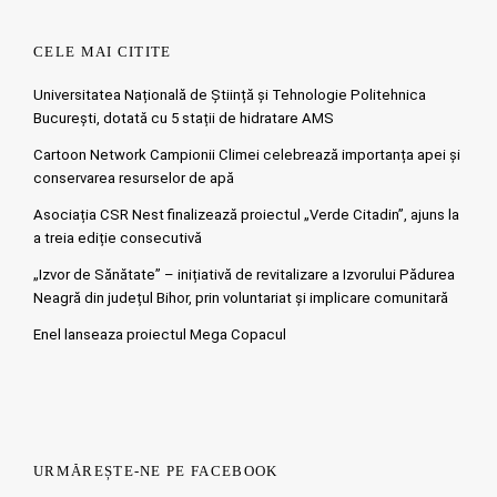
CELE MAI CITITE
Universitatea Națională de Știință și Tehnologie Politehnica
București, dotată cu 5 stații de hidratare AMS
Cartoon Network Campionii Climei celebrează importanța apei și
conservarea resurselor de apă
Asociația CSR Nest finalizează proiectul „Verde Citadin”, ajuns la
a treia ediție consecutivă
„Izvor de Sănătate” – inițiativă de revitalizare a Izvorului Pădurea
Neagră din județul Bihor, prin voluntariat și implicare comunitară
Enel lanseaza proiectul Mega Copacul
URMĂREȘTE-NE PE FACEBOOK