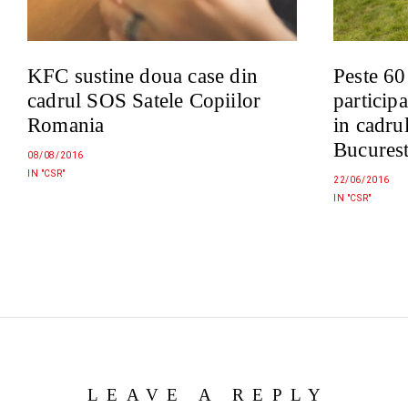
Peste 60
KFC sustine doua case din
participa
cadrul SOS Satele Copiilor
in cadru
Romania
Bucurest
08/08/2016
IN "CSR"
22/06/2016
IN "CSR"
LEAVE A REPLY