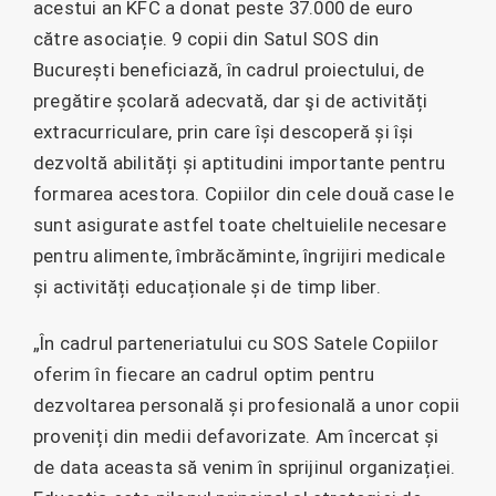
acestui an KFC a donat peste 37.000 de euro
către asociație. 9 copii din Satul SOS din
București beneficiază, în cadrul proiectului, de
pregătire școlară adecvată, dar şi de activități
extracurriculare, prin care își descoperă și își
dezvoltă abilități și aptitudini importante pentru
formarea acestora. Copiilor din cele două case le
sunt asigurate astfel toate cheltuielile necesare
pentru alimente, îmbrăcăminte, îngrijiri medicale
și activități educaționale și de timp liber.
„În cadrul parteneriatului cu SOS Satele Copiilor
oferim în fiecare an cadrul optim pentru
dezvoltarea personală și profesională a unor copii
proveniți din medii defavorizate. Am încercat și
de data aceasta să venim în sprijinul organizației.