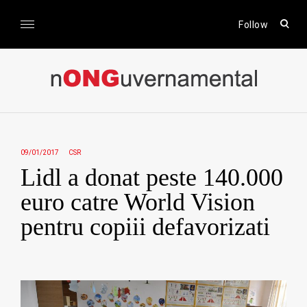
Skip
to
open
Follow
sear
content
form
nONGuvernamental
Stiri CSR / Stiri ONG
09/01/2017
CSR
Lidl a donat peste 140.000
euro catre World Vision
pentru copiii defavorizati