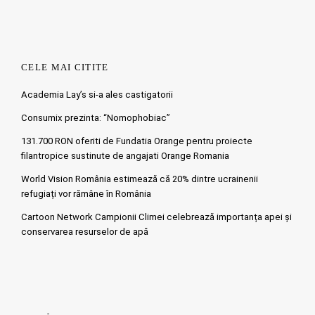
CELE MAI CITITE
Academia Lay’s si-a ales castigatorii
Consumix prezinta: “Nomophobiac”
131.700 RON oferiti de Fundatia Orange pentru proiecte
filantropice sustinute de angajati Orange Romania
World Vision România estimează că 20% dintre ucrainenii
refugiați vor rămâne în România
Cartoon Network Campionii Climei celebrează importanța apei și
conservarea resurselor de apă