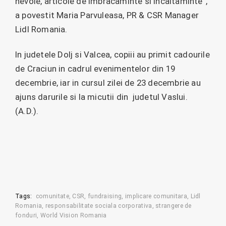
nevoie, articole de imbracaminte si incaltaminte”,
a povestit Maria Parvuleasa, PR & CSR Manager
Lidl Romania.
In judetele Dolj si Valcea, copiii au primit cadourile
de Craciun in cadrul evenimentelor din 19
decembrie, iar in cursul zilei de 23 decembrie au
ajuns darurile si la micutii din judetul Vaslui.
(A.D.).
Tags:
comunitate
CSR
fundraising
implicare comunitara
Lidl
Romania
responsabilitate sociala corporativa
strangere de
fonduri
World Vision Romania