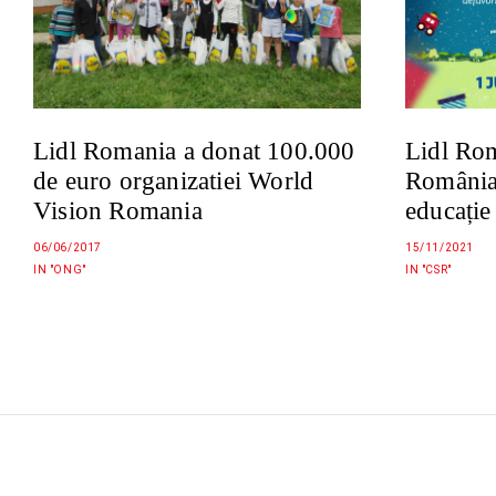
Lidl Romania a donat 100.000
Lidl Rom
de euro organizatiei World
România 
Vision Romania
educație 
06/06/2017
15/11/2021
IN "ONG"
IN "CSR"