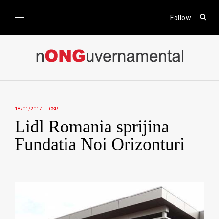
Skip
to
open
Follow
sear
content
form
nONGuvernamental
Stiri CSR / Stiri ONG
18/01/2017
CSR
Lidl Romania sprijina
Fundatia Noi Orizonturi