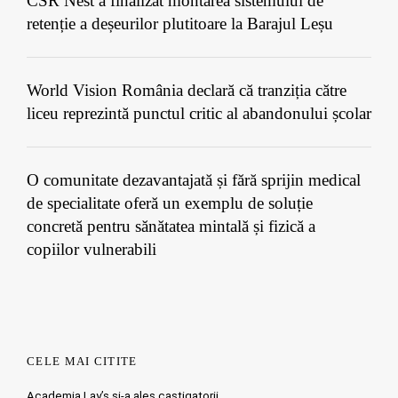
CSR Nest a finalizat montarea sistemului de
retenție a deșeurilor plutitoare la Barajul Leșu
World Vision România declară că tranziția către
liceu reprezintă punctul critic al abandonului școlar
O comunitate dezavantajată și fără sprijin medical
de specialitate oferă un exemplu de soluție
concretă pentru sănătatea mintală și fizică a
copiilor vulnerabili
CELE MAI CITITE
Academia Lay’s si-a ales castigatorii