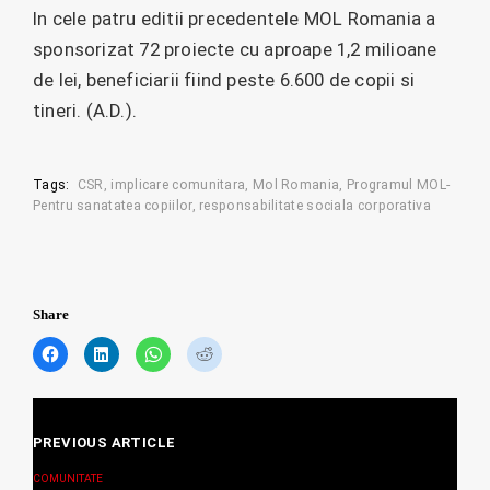
In cele patru editii precedentele MOL Romania a
sponsorizat 72 proiecte cu aproape 1,2 milioane
de lei, beneficiarii fiind peste 6.600 de copii si
tineri. (A.D.).
Tags:
CSR
implicare comunitara
Mol Romania
Programul MOL-
Pentru sanatatea copiilor
responsabilitate sociala corporativa
Share
C
C
C
C
l
l
l
l
i
i
i
i
c
c
c
c
Posts
k
k
k
k
t
t
t
t
PREVIOUS ARTICLE
navigation
o
o
o
o
s
s
s
s
COMUNITATE