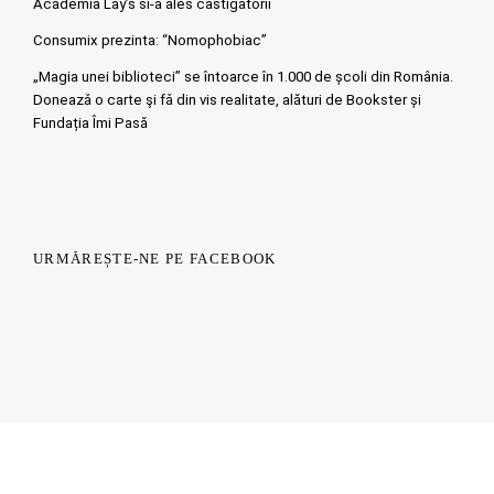
Academia Lay’s si-a ales castigatorii
Consumix prezinta: “Nomophobiac”
„Magia unei biblioteci” se întoarce în 1.000 de școli din România.
Doneazǎ o carte şi fǎ din vis realitate, alături de Bookster și
Fundația Îmi Pasă
URMĂREȘTE-NE PE FACEBOOK