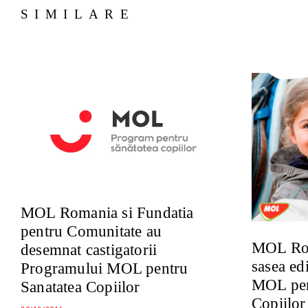
SIMILARE
MOL Romania si Fundatia
pentru Comunitate au
MOL Rom
desemnat castigatorii
sasea ed
Programului MOL pentru
MOL pen
Sanatatea Copiilor
Copiilor