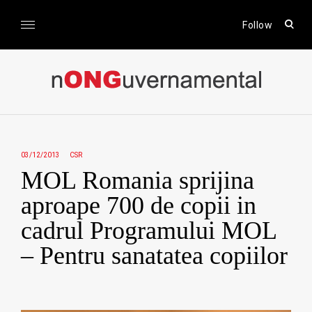
Skip
to
open
Follow
sear
content
form
nONGuvernamental
Stiri CSR / Stiri ONG
03/12/2013
CSR
MOL Romania sprijina
aproape 700 de copii in
cadrul Programului MOL
– Pentru sanatatea copiilor