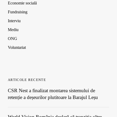
d
d
d
w
Economie socială
o
o
o
)
w
w
w
Fundraising
)
)
)
Interviu
Mediu
ONG
Voluntariat
ARTICOLE RECENTE
CSR Nest a finalizat montarea sistemului de
retenție a deșeurilor plutitoare la Barajul Leșu
World Vision România declară că tranziția către