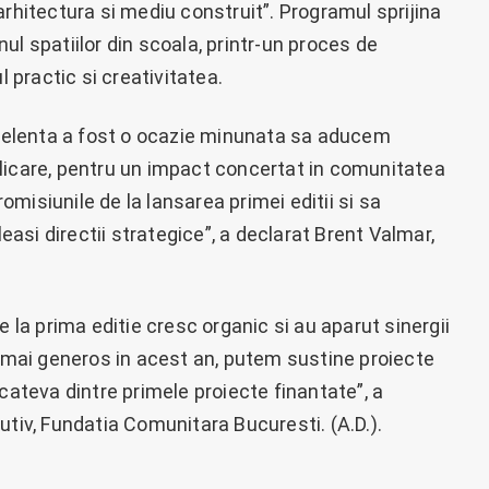
arhitectura si mediu construit”. Programul sprijina
ul spatiilor din scoala, printr-un proces de
l practic si creativitatea.
elenta a fost o ocazie minunata sa aducem
licare, pentru un impact concertat in comunitatea
misiunile de la lansarea primei editii si sa
si directii strategice”, a declarat Brent Valmar,
a prima editie cresc organic si au aparut sinergii
t mai generos in acest an, putem sustine proiecte
cateva dintre primele proiecte finantate”, a
utiv, Fundatia Comunitara Bucuresti. (A.D.).