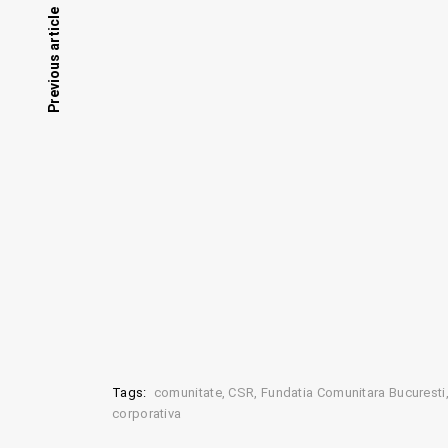
Posts
Previous article
navigation
Tags:
comunitate
CSR
Fundatia Comunitara Bucuresti
corporativa