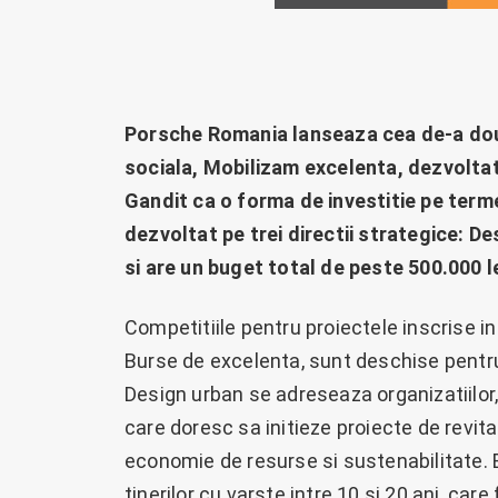
Porsche Romania lanseaza cea de-a doua
sociala, Mobilizam excelenta, dezvolta
Gandit ca o forma de investitie pe term
dezvoltat pe trei directii strategice: D
si are un buget total de peste 500.000 le
Competitiile pentru proiectele inscrise in
Burse de excelenta, sunt deschise pentru i
Design urban se adreseaza organizatiilor, i
care doresc sa initieze proiecte de revital
economie de resurse si sustenabilitate. Bu
tinerilor cu varste intre 10 si 20 ani, care