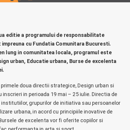
 editie a programului de responsabilitate
t impreuna cu Fundatia Comunitara Bucuresti.
en lung in comunitatea locala, programul este
esign urban, Educatie urbana, Burse de excelenta
i.
 primele doua directii strategice, Design urban si
nscrieri in perioada 19 mai – 25 iulie. Directia de
nstitutiilor, grupurilor de initiativa sau persoanelor
izare urbana, in acord cu principiile inovative de
rsele de excelenta vor fi oferite copiilor si
 fac performanta in arta si sport.