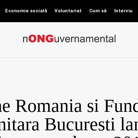
Economie socială
Voluntariat
Cum să
Interviu
nONGuvernam
Stiri CSR / Stiri ONG
he Romania si Fund
tara Bucuresti la