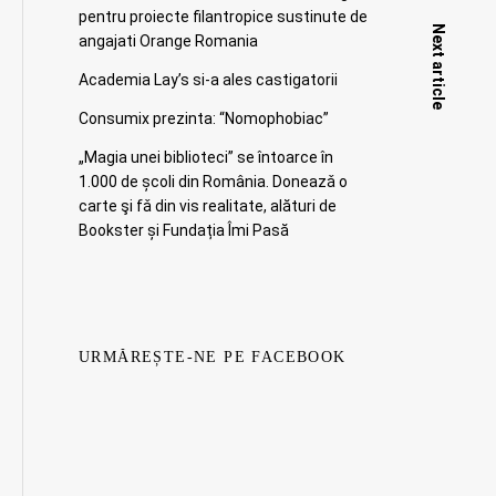
pentru proiecte filantropice sustinute de
Next article
angajati Orange Romania
Academia Lay’s si-a ales castigatorii
Consumix prezinta: “Nomophobiac”
„Magia unei biblioteci” se întoarce în
1.000 de școli din România. Doneazǎ o
carte şi fǎ din vis realitate, alături de
Bookster și Fundația Îmi Pasă
URMĂREȘTE-NE PE FACEBOOK