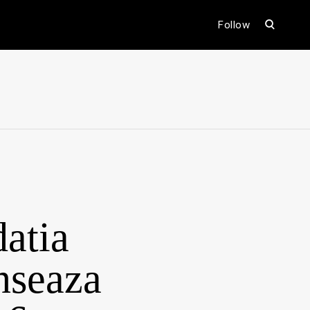
open
Follow
search
form
ental
atia
nseaza