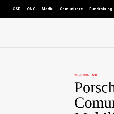
Skip
CSR
ONG
Mediu
Comunitate
Fundraising
to
content
23/05/2016
CSR
Porsc
Comuni