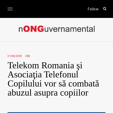
Skip
to
open
Follow
sear
content
form
nONGuvernamental
Stiri CSR / Stiri ONG
31/05/2018
CSR
Telekom Romania şi
Asociaţia Telefonul
Copilului vor să combată
abuzul asupra copiilor