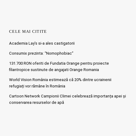
CELE MAI CITITE
Academia Lay’s si-a ales castigatorii
Consumix prezinta: “Nomophobiac”
131.700 RON oferiti de Fundatia Orange pentru proiecte
filantropice sustinute de angajati Orange Romania
World Vision România estimează că 20% dintre ucrainenii
refugiați vor rămâne în România
Cartoon Network Campionii Climei celebrează importanța apei și
conservarea resurselor de apă