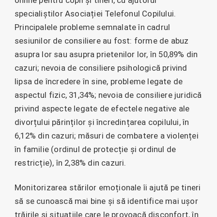
online pentru copii și tineri, cu ajutorul
specialiștilor Asociației Telefonul Copilului.
Principalele probleme semnalate în cadrul
sesiunilor de consiliere au fost: forme de abuz
asupra lor sau asupra prietenilor lor, în 50,89% din
cazuri; nevoia de consiliere psihologică privind
lipsa de încredere în sine, probleme legate de
aspectul fizic, 31,34%; nevoia de consiliere juridică
privind aspecte legate de efectele negative ale
divorțului părinților și încredințarea copilului, în
6,12% din cazuri; măsuri de combatere a violenței
în familie (ordinul de protecție și ordinul de
restricție), în 2,38% din cazuri.
Monitorizarea stărilor emoționale îi ajută pe tineri
să se cunoască mai bine și să identifice mai ușor
trăirile și situațiile care le provoacă disconfort, în