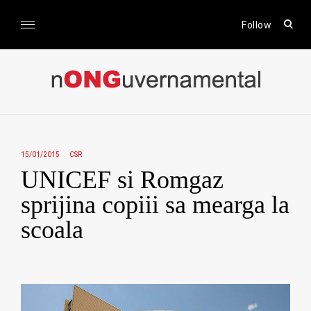
Skip
to
open
Follow
sear
content
form
nONGuvernamental
Stiri CSR / Stiri ONG
15/01/2015
CSR
UNICEF si Romgaz
sprijina copiii sa mearga la
scoala