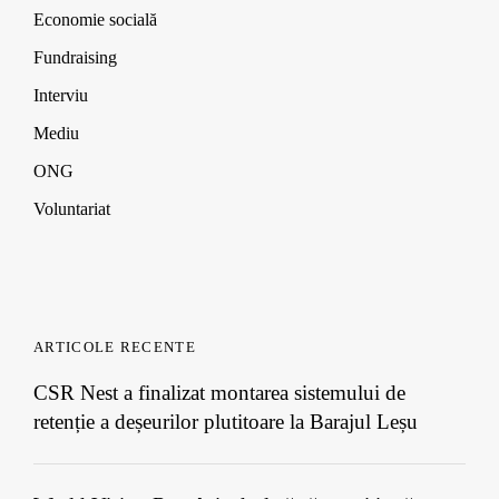
o
o
o
)
w
w
w
Economie socială
)
)
)
Fundraising
Interviu
Mediu
ONG
Voluntariat
ARTICOLE RECENTE
CSR Nest a finalizat montarea sistemului de
retenție a deșeurilor plutitoare la Barajul Leșu