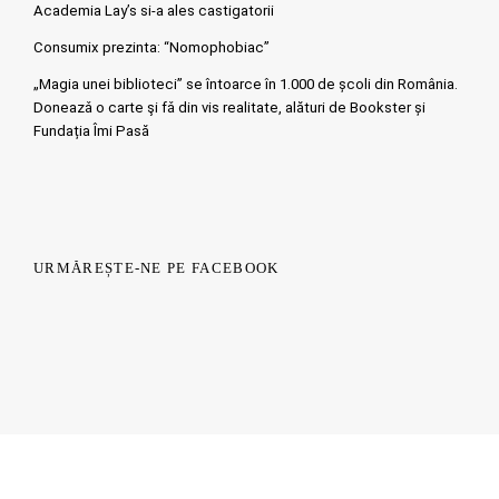
Academia Lay’s si-a ales castigatorii
Consumix prezinta: “Nomophobiac”
„Magia unei biblioteci” se întoarce în 1.000 de școli din România.
Doneazǎ o carte şi fǎ din vis realitate, alături de Bookster și
Fundația Îmi Pasă
URMĂREȘTE-NE PE FACEBOOK