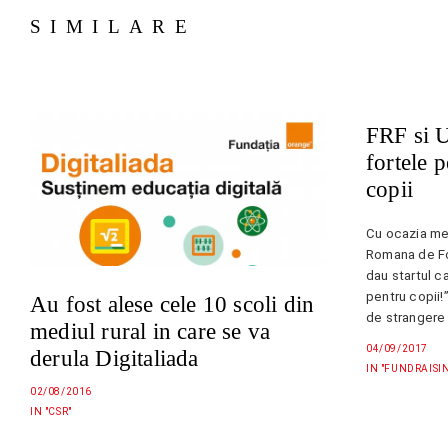
SIMILARE
FRF si 
fortele 
copii
Cu ocazia me
Romana de Fo
dau startul c
pentru copii!”
Au fost alese cele 10 scoli din
de strangere 
mediul rural in care se va
Antonel, vor 
04/09/2017
derula Digitaliada
tribune. Spotu
IN "FUNDRAISI
Romania-Arme
02/08/2016
IN "CSR"