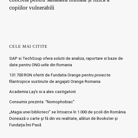
copiilor vulnerabili
CELE MAI CITITE
SAP si TechSoup ofera solutii de analiza, raportare si baze de
date pentru ONG-urile din Romania
131.700 RON oferiti de Fundatia Orange pentru proiecte
filantropice sustinute de angajati Orange Romania
Academia Lay’s si-a ales castigatorii
Consumix prezinta: “Nomophobiac”
„Magia unei biblioteci” se întoarce în 1.000 de școli din România.
Doneazǎ o carte şi fǎ din vis realitate, alături de Bookster și
Fundația Îmi Pasă