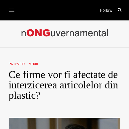
Skip
to
open
Follow
sear
content
form
nONGuvernamental
Stiri CSR / Stiri ONG
09/12/2019
MEDIU
Ce firme vor fi afectate de
interzicerea articolelor din
plastic?