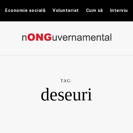
Economie socială
Voluntariat
Cum să
Interviu
nONGuvernam
Stiri CSR / Stiri ONG
TAG:
deseuri