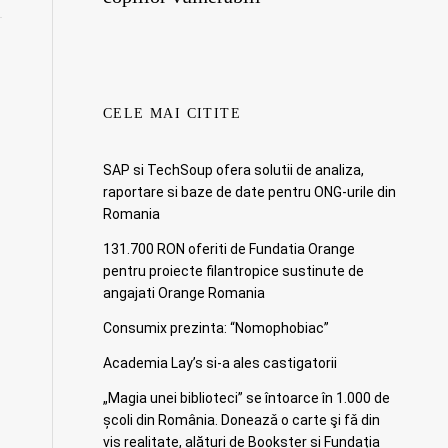
CELE MAI CITITE
SAP si TechSoup ofera solutii de analiza,
raportare si baze de date pentru ONG-urile din
Romania
131.700 RON oferiti de Fundatia Orange
pentru proiecte filantropice sustinute de
angajati Orange Romania
Consumix prezinta: “Nomophobiac”
Academia Lay’s si-a ales castigatorii
„Magia unei biblioteci” se întoarce în 1.000 de
școli din România. Doneazǎ o carte şi fǎ din
vis realitate, alături de Bookster și Fundația