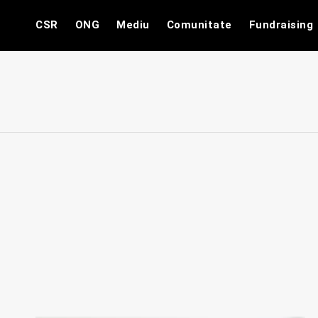
Skip
CSR
ONG
Mediu
Comunitate
Fundraising
to
content