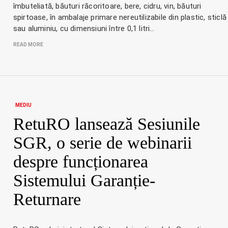
îmbuteliată, băuturi răcoritoare, bere, cidru, vin, băuturi
spirtoase, în ambalaje primare nereutilizabile din plastic, sticlă
sau aluminiu, cu dimensiuni între 0,1 litri…
READ MORE
MEDIU
RetuRO lansează Sesiunile
SGR, o serie de webinarii
despre funcționarea
Sistemului Garanție-
Returnare