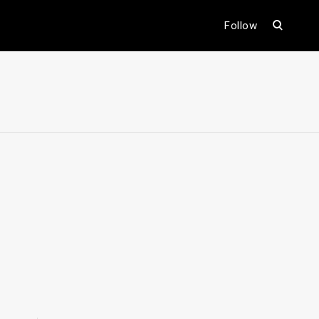
open
Follow
search
form
ental