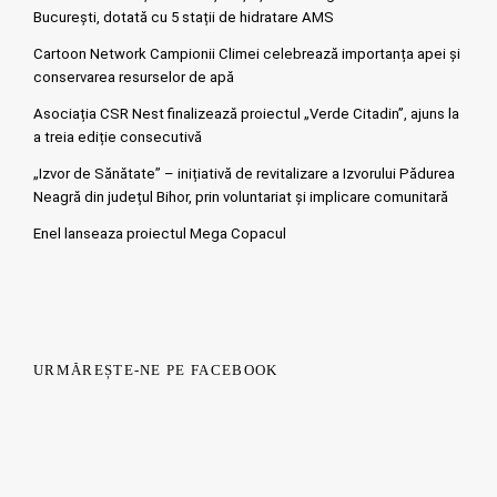
București, dotată cu 5 stații de hidratare AMS
Cartoon Network Campionii Climei celebrează importanța apei și
conservarea resurselor de apă
Asociația CSR Nest finalizează proiectul „Verde Citadin”, ajuns la
a treia ediție consecutivă
„Izvor de Sănătate” – inițiativă de revitalizare a Izvorului Pădurea
Neagră din județul Bihor, prin voluntariat și implicare comunitară
Enel lanseaza proiectul Mega Copacul
URMĂREȘTE-NE PE FACEBOOK