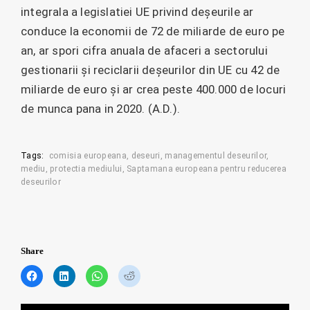
integrala a legislatiei UE privind deșeurile ar
conduce la economii de 72 de miliarde de euro pe
an, ar spori cifra anuala de afaceri a sectorului
gestionarii și reciclarii deșeurilor din UE cu 42 de
miliarde de euro și ar crea peste 400.000 de locuri
de munca pana in 2020. (A.D.).
Tags:
comisia europeana
deseuri
managementul deseurilor
mediu
protectia mediului
Saptamana europeana pentru reducerea
deseurilor
Share
C
C
C
C
l
l
l
l
i
i
i
i
c
c
c
c