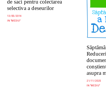
de saci pentru colectarea
selectiva a deseurilor
13/05/2014
IN "MEDIU"
Săptămâ
Reduceri
documen
conștien
asupra m
21/11/2025
IN "MEDIU"