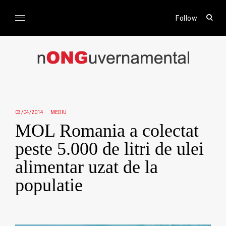
Skip
to
open
Follow
sear
content
form
nONGuvernamental
Stiri CSR / Stiri ONG
03/04/2014
MEDIU
MOL Romania a colectat
peste 5.000 de litri de ulei
alimentar uzat de la
populatie