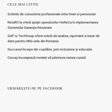
CELE MAI CITITE
Schimb de cunostinte profesionale intre tineri si pensionari
RetuRO le oferă sprijin operatorilor HoReCa în implementarea
Sistemului Garanție-Returnare
SAP si TechSoup ofera solutii de analiza, raportare si baze de
date pentru ONG-urile din Romania
Succesul începe din copilărie, prin incluziune și educație
Ciucaş încurajează românii să păstreze natura curată
URMĂREȘTE-NE PE FACEBOOK