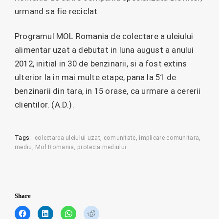
urmand sa fie reciclat.
Programul MOL Romania de colectare a uleiului
alimentar uzat a debutat in luna august a anului
2012, initial in 30 de benzinarii, si a fost extins
ulterior la in mai multe etape, pana la 51 de
benzinarii din tara, in 15 orase, ca urmare a cererii
clientilor. (A.D.).
Tags:
colectarea uleiului uzat
comunitate
implicare comunitara
mediu
Mol Romania
protecia mediului
Share
C
C
C
C