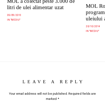
MOL a colectat peste 3.000 de
MOL Rom
litri de ulei alimentar uzat
programu
05/09/2013
uleiului
IN "MEDIU"
20/10/2014
IN "MEDIU"
LEAVE A REPLY
Your email address will not be published.
Required fields are
marked
*