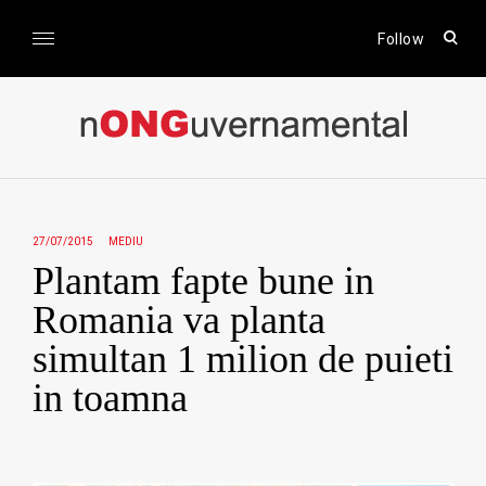
Skip
to
open
Follow
sear
content
form
nONGuvernamental
Stiri CSR / Stiri ONG
27/07/2015
MEDIU
Plantam fapte bune in
Romania va planta
simultan 1 milion de puieti
in toamna