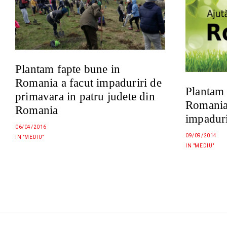
Plantam fapte bune in
Romania a facut impaduriri de
Plantam 
primavara in patru judete din
Romania
Romania
impadur
06/04/2016
09/09/2014
IN "MEDIU"
IN "MEDIU"