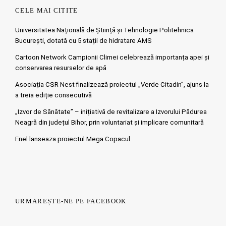
CELE MAI CITITE
Universitatea Națională de Știință și Tehnologie Politehnica
București, dotată cu 5 stații de hidratare AMS
Cartoon Network Campionii Climei celebrează importanța apei și
conservarea resurselor de apă
Asociația CSR Nest finalizează proiectul „Verde Citadin”, ajuns la
a treia ediție consecutivă
„Izvor de Sănătate” – inițiativă de revitalizare a Izvorului Pădurea
Neagră din județul Bihor, prin voluntariat și implicare comunitară
Enel lanseaza proiectul Mega Copacul
URMĂREȘTE-NE PE FACEBOOK