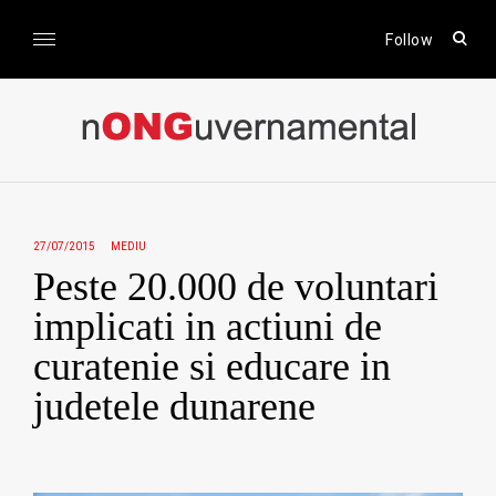
Skip
to
open
Follow
sear
content
form
nONGuvernamental
Stiri CSR / Stiri ONG
27/07/2015
MEDIU
Peste 20.000 de voluntari
implicati in actiuni de
curatenie si educare in
judetele dunarene