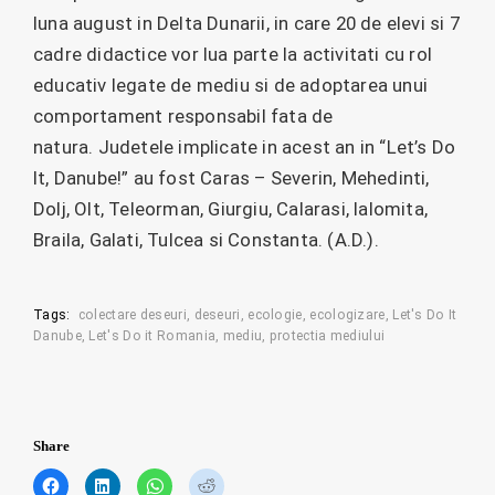
luna august in Delta Dunarii, in care 20 de elevi si 7
cadre didactice vor lua parte la activitati cu rol
educativ legate de mediu si de adoptarea unui
comportament responsabil fata de
natura. Judetele implicate in acest an in “Let’s Do
It, Danube!” au fost Caras – Severin, Mehedinti,
Dolj, Olt, Teleorman, Giurgiu, Calarasi, Ialomita,
Braila, Galati, Tulcea si Constanta. (A.D.).
Tags:
colectare deseuri
deseuri
ecologie
ecologizare
Let's Do It
Danube
Let's Do it Romania
mediu
protectia mediului
Share
C
C
C
C