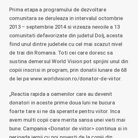
Prima etapa a programului de dezvoltare
comunitara se deruleaza in intervalul octombrie
2013 – septembrie 2014 si vizeaza nevoile a 13
comunitati defavorizate din judetul Dolj, acesta
fiind unul dintre judetele cu cel mai scazut nivel
de trai din Romania. Toti cei care doresc sa
sustina demersul World Vision pot sprijini unul din
copiii inscrisi in program, prin donatii lunare de 68
de lei pe www.worldvision.ro/donator-de-viitor.
„Reactia rapida a oamenilor care au devenit
donatori in aceste prime doua luni ne bucura
foarte tare si ne da sperante pentru viitor. Inca
avem multi copii care merita sansa unei vieti mai
bune. Campania <Donator de viitor> continua si in
perioada iernii cu noi povesti de la copiii din