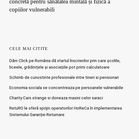
concretă pentru sănătatea mintală și fizică a
copiilor vulnerabili
CELE MAI CITITE
Dăm Click pe România dă startul înscrierilor prin care școlile,
liceele, grădinițele și asociațiile pot primi calculatoare
Schimb de cunostinte profesionale intre tineri si pensionari
Economia sociala se concentreaza pe persoanele vulnerabile
Charity Cars strange si doneaza masini celor saraci
RetuRO le oferă sprijin operatorilor HoReCa în implementarea
Sistemului Garanție-Returnare