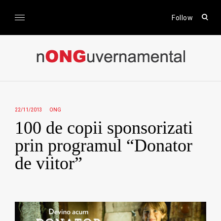
Skip
to
open
Follow
sear
content
form
nONGuvernamental
Stiri CSR / Stiri ONG
22/11/2013
ONG
100 de copii sponsorizati
prin programul “Donator
de viitor”