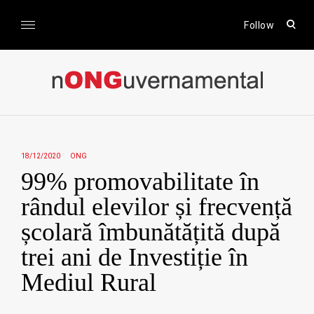
Skip
to
open
Follow
sear
content
form
nONGuvernamental
Stiri CSR / Stiri ONG
18/12/2020
ONG
99% promovabilitate în
rândul elevilor și frecvență
școlară îmbunătățită după
trei ani de Investiție în
Mediul Rural