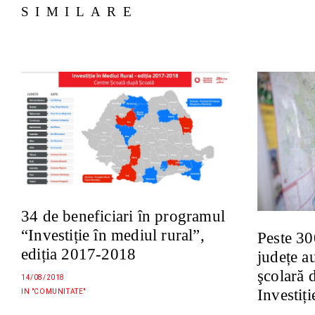
SIMILARE
34 de beneficiari în programul
“Investiție în mediul rural”,
Peste 30
ediția 2017-2018
județe a
şcolară 
14/08/2018
Investiț
IN "COMUNITATE"