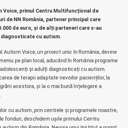
m Voice, primul Centru Multifuncțional de
uri de NN România, partener principal care
0.000 de euro, și de alți parteneri care s-au
le diagnosticate cu autism.
l Autism Voice, un proiect unic în România, devine
domeniu pe plan local, aducând în România programe
adolescenți și adulți diagnosticați cu autism.
carea de terapii adaptate nevoilor pacienților, la
grării acestora, și la o mai bună înțelegere a
.
iilor cu autism, prin centrele și programele noastre,
e fonduri, deschidem ușile primului Centru
n autism din România. Nevoia unui Institut a pornit