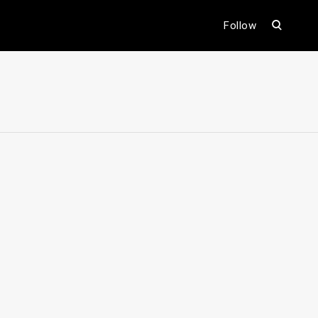
open
Follow
search
form
ental