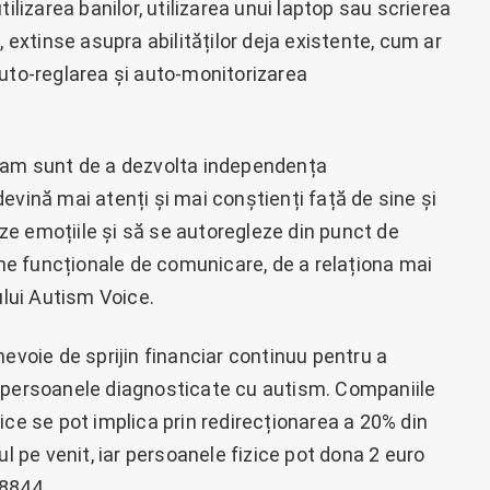
izarea banilor, utilizarea unui laptop sau scrierea
, extinse asupra abilităților deja existente, cum ar
auto-reglarea și auto-monitorizarea
gram sunt de a dezvolta independența
ă devină mai atenți și mai conștienți față de sine și
leze emoțiile și să se autoregleze din punct de
e funcționale de comunicare, de a relaționa mai
ului Autism Voice.
nevoie de sprijin financiar continuu pentru a
u persoanele diagnosticate cu autism. Companiile
ice se pot implica prin redirecționarea a 20% din
ul pe venit, iar persoanele fizice pot dona 2 euro
 8844.