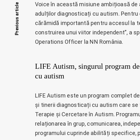
Posts
Voice în această misiune ambițioasă de a
Previous article
adulților diagnosticați cu autism. Pentru 
navigation
cărămidă importantă pentru accesul la tera
construirea unui viitor independent”, a s
Operations Officer la NN România.
LIFE Autism, singurul program de t
cu autism
LIFE Autism este un program complet de 
și tinerii diagnosticați cu autism care se
Terapie și Cercetare în Autism. Programul
relaționarea în grup, comunicarea, indep
programului cuprinde abilități specifice,