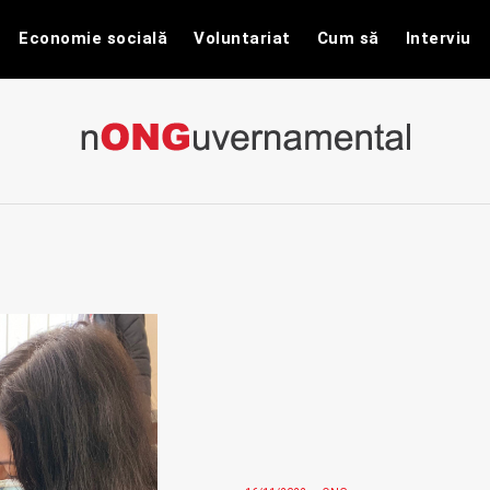
Economie socială
Voluntariat
Cum să
Interviu
nONGuvernam
Stiri CSR / Stiri ONG