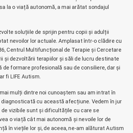
sa la o viață autonomă, a mai arătat sondajul
te soluțiile de sprijin pentru copii și adulții
at nevoilor lor actuale. Amplasat într-o clădire cu
 86, Centrul Multifuncțional de Terapie și Cercetare
și dezvoltării terapiilor și săli de lucru destinate
ă de formare profesională sau de consiliere, dar și
r fi LIFE Autism.
i mai mulți dintre noi cunoaștem sau am intrat în
ă diagnosticată cu această afecțiune. Vedem în jur
 de vizibile sunt și dificultățile cu care se
 avea o viață cât mai autonomă și nevoile lor de
ă în viețile lor și, de aceea, ne-am alăturat Autism