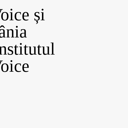
oice și
nia
nstitutul
oice