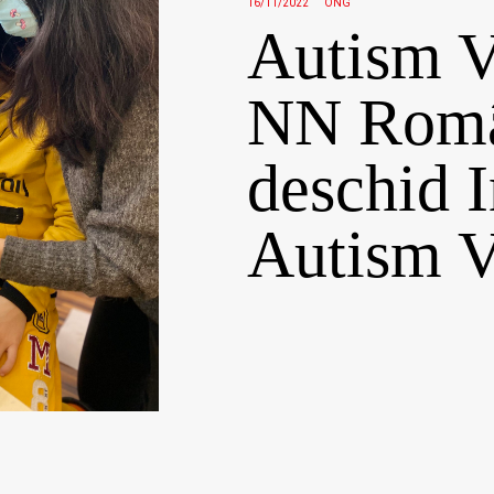
16/11/2022
ONG
Autism V
NN Româ
deschid I
Autism V