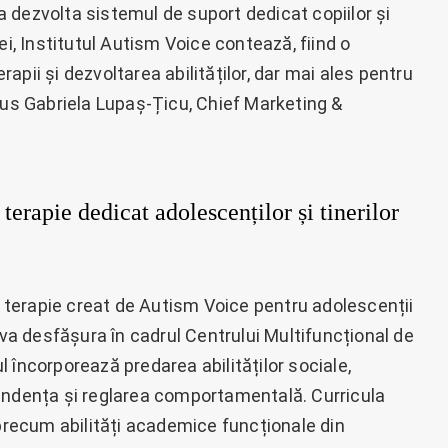
 dezvolta sistemul de suport dedicat copiilor și
ei, Institutul Autism Voice contează, fiind o
pii și dezvoltarea abilităților, dar mai ales pentru
pus Gabriela Lupaș-Țicu, Chief Marketing &
erapie dedicat adolescenților și tinerilor
terapie creat de Autism Voice pentru adolescenții
 va desfășura în cadrul Centrului Multifuncțional de
 încorporează predarea abilităților sociale,
endența și reglarea comportamentală. Curricula
 precum abilități academice funcționale din