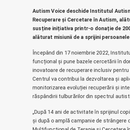
Autism Voice deschide Institutul Autis
Recuperare și Cercetare în Autism, alăt
susține inițiativa printr-o donație de 20
alăturat misiunii de a sprijini persoane
Începând din 17 noiembrie 2022, Institutu
funcțional și pune bazele cercetării în 
inovatoare de recuperare inclusiv pentru 
Centrul va contribui la dezvoltarea și apli
monitorizarea evoluției recuperării și inte
răspândirii tulburărilor din spectrul autist
„După 14 ani de activitate în sprijinul cop
și după o amplă campanie de strângere d
Multifuncțional de Terapie și Cercetare î