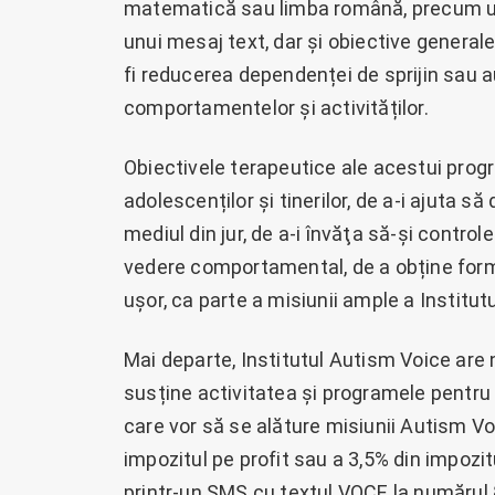
matematică sau limba română, precum util
unui mesaj text, dar și obiective generale
fi reducerea dependenței de sprijin sau 
comportamentelor și activităților.
Obiectivele terapeutice ale acestui pro
adolescenților și tinerilor, de a-i ajuta s
mediul din jur, de a-i învăţa să-și contro
vedere comportamental, de a obține form
ușor, ca parte a misiunii ample a Institut
Mai departe, Institutul Autism Voice are 
susține activitatea și programele pentr
care vor să se alăture misiunii Autism Vo
impozitul pe profit sau a 3,5% din impozit
printr-un SMS cu textul VOCE la numărul