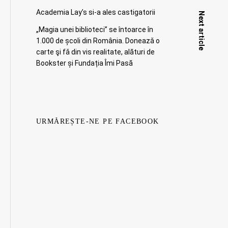
Academia Lay’s si-a ales castigatorii
Next article
„Magia unei biblioteci” se întoarce în
1.000 de școli din România. Doneazǎ o
carte şi fǎ din vis realitate, alături de
Bookster și Fundația Îmi Pasă
URMĂREȘTE-NE PE FACEBOOK