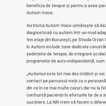
beneficia de terapie și pentru a avea șan
Autism Voice.
Institutul Autism Voice urmărește să dezvol
diagnosticați cu autism într-un mod adapt
trei etaje din București, pe Strada Orzari
în Autism include zone dedicate cercetării 
ședințelor de terapie, de integrare școlar
programelor de auto-independență, cum a
„Autismul este tot mai des întâlnit și ce
contact pe parcursul vieții cu o persoan
din ce în ce mai multe cazuri, dar nu la fel
confruntă pacienții în eforturile lor de a
susținere. La NN vrem să facem o diferenț