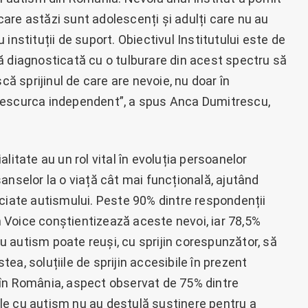
 care astăzi sunt adolescenți și adulți care nu au
instituții de suport. Obiectivul Institutului este de
ă diagnosticată cu o tulburare din acest spectru să
că sprijinul de care are nevoie, nu doar în
se descurca independent”, a spus Anca Dumitrescu,
litate au un rol vital în evoluția persoanelor
anselor la o viață cât mai funcțională, ajutând
ociate autismului. Peste 90% dintre respondenții
 Voice conștientizează aceste nevoi, iar 78,5%
 autism poate reuși, cu sprijin corespunzător, să
a, soluțiile de sprijin accesibile în prezent
 în România, aspect observat de 75% dintre
le cu autism nu au destulă susținere pentru a