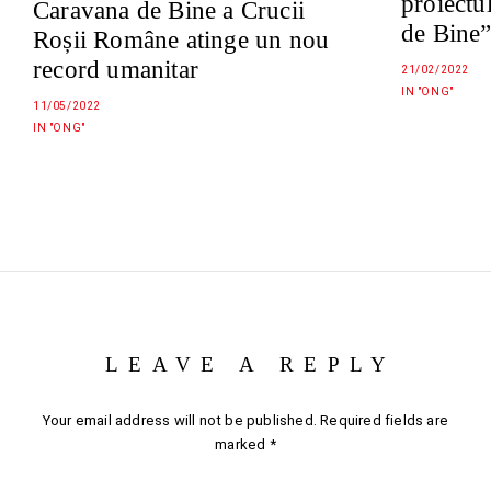
proiectu
Caravana de Bine a Crucii
de Bine
Roșii Române atinge un nou
record umanitar
21/02/2022
IN "ONG"
11/05/2022
IN "ONG"
LEAVE A REPLY
Your email address will not be published.
Required fields are
marked
*