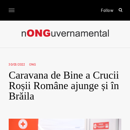
Skip
to
open
Follow
sear
content
form
nONGuvernamental
Stiri CSR / Stiri ONG
30/03/2022
ONG
Caravana de Bine a Crucii
Roșii Române ajunge și în
Brăila