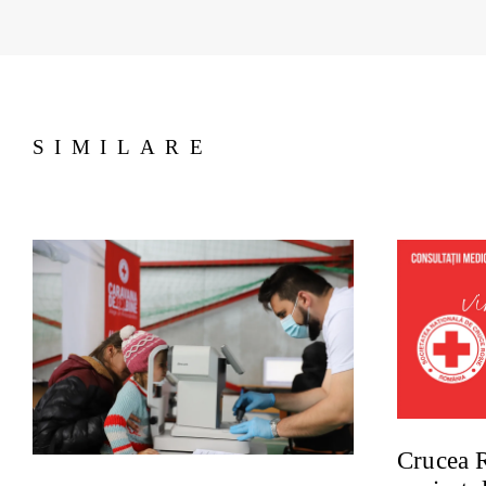
SIMILARE
Crucea 