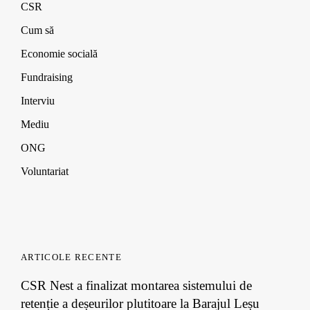
CSR
o
o
o
)
w
w
w
)
)
)
Cum să
Economie socială
Fundraising
Interviu
Mediu
ONG
Voluntariat
ARTICOLE RECENTE
CSR Nest a finalizat montarea sistemului de
retenție a deșeurilor plutitoare la Barajul Leșu