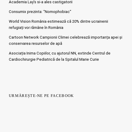
Academia Lay’s si-a ales castigatorii
Consumix prezinta: “Nomophobiac”
World Vision România estimează că 20% dintre ucrainenii
refugiați vor rămâne în România
Cartoon Network Campionii Climei celebrează importanța apei și
conservarea resurselor de apă
Asociația Inima Copiilor, cu ajutorul NN, extinde Centrul de
Cardiochirurgie Pediatrică de la Spitalul Marie Curie
URMĂREȘTE-NE PE FACEBOOK