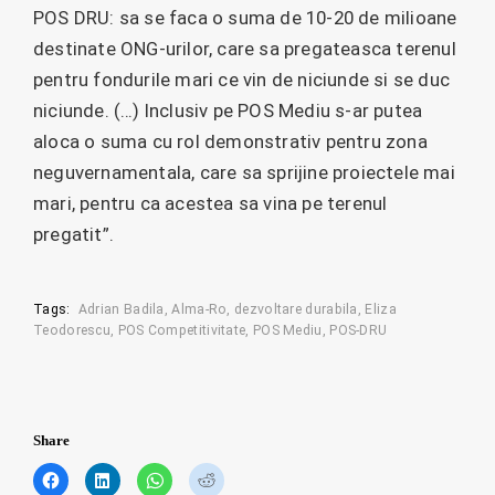
POS DRU: sa se faca o suma de 10-20 de milioane
destinate ONG-urilor, care sa pregateasca terenul
pentru fondurile mari ce vin de niciunde si se duc
niciunde. (…) Inclusiv pe POS Mediu s-ar putea
aloca o suma cu rol demonstrativ pentru zona
neguvernamentala, care sa sprijine proiectele mai
mari, pentru ca acestea sa vina pe terenul
pregatit”.
Tags:
Adrian Badila
Alma-Ro
dezvoltare durabila
Eliza
Teodorescu
POS Competitivitate
POS Mediu
POS-DRU
Share
C
C
C
C