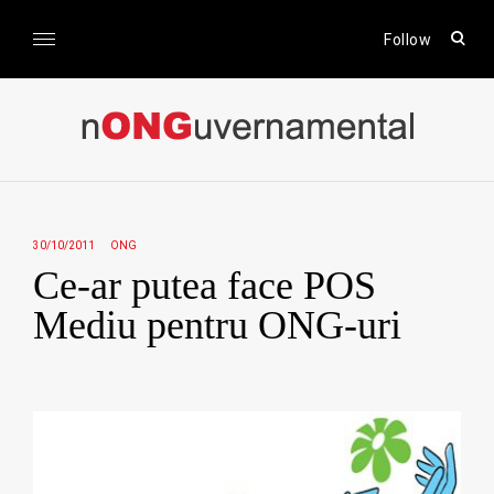
Skip
to
open
Follow
sear
content
form
nONGuvernamental
Stiri CSR / Stiri ONG
30/10/2011
ONG
Ce-ar putea face POS
Mediu pentru ONG-uri