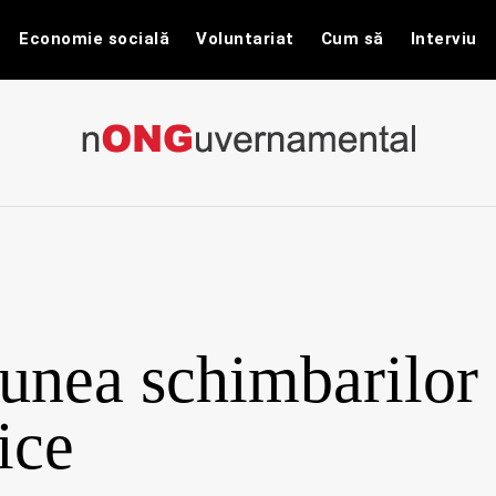
Economie socială
Voluntariat
Cum să
Interviu
nONGuvernam
Stiri CSR / Stiri ONG
unea schimbarilor
ice