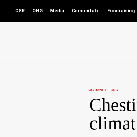
Skip
CSR
ONG
Mediu
Comunitate
Fundraising
to
content
30/10/2011
ONG
Chesti
climat