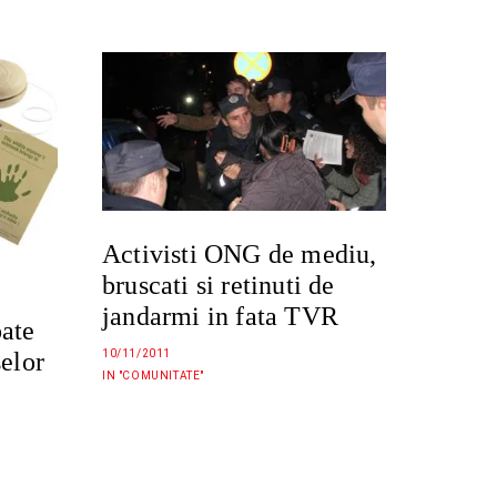
Activisti ONG de mediu,
bruscati si retinuti de
jandarmi in fata TVR
oate
selor
10/11/2011
IN "COMUNITATE"