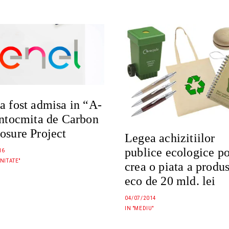
a fost admisa in “A-
intocmita de Carbon
osure Project
Legea achizitiilor
publice ecologice p
16
NITATE"
crea o piata a produ
eco de 20 mld. lei
04/07/2014
IN "MEDIU"