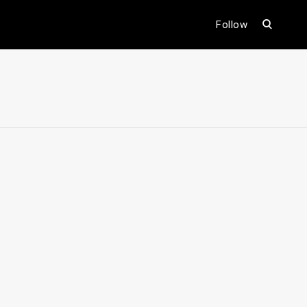
open
Follow
search
form
ental