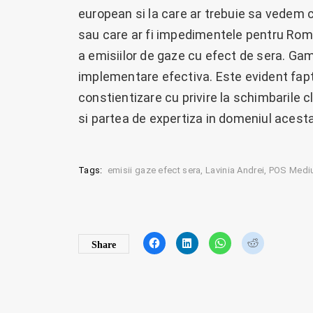
european si la care ar trebuie sa vedem c
sau care ar fi impedimentele pentru Rom
a emisiilor de gaze cu efect de sera. Gama 
implementare efectiva. Este evident fapt
constientizare cu privire la schimbarile 
si partea de expertiza in domeniul acest
Tags:
emisii gaze efect sera
Lavinia Andrei
POS Medi
C
C
C
C
Share
l
l
l
l
i
i
i
i
c
c
c
c
k
k
k
k
t
t
t
t
o
o
o
o