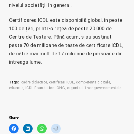
nivelul societății în general.
Certificarea ICDL este disponibilă global, în peste
100 de țări, printr-o rețea de peste 20.000 de
Centre de Testare. Până acum, s-au susținut
peste 70 de milioane de teste de certificare ICDL,
de către mai mult de 17 milioane de persoane din
întreaga lume.
Tags:
cadre didactice
certificari ICDL
competente digitale
educatie
ICDL Foundation
ONG
organizatii nonguvernamentale
Share
C
C
C
C
l
l
l
l