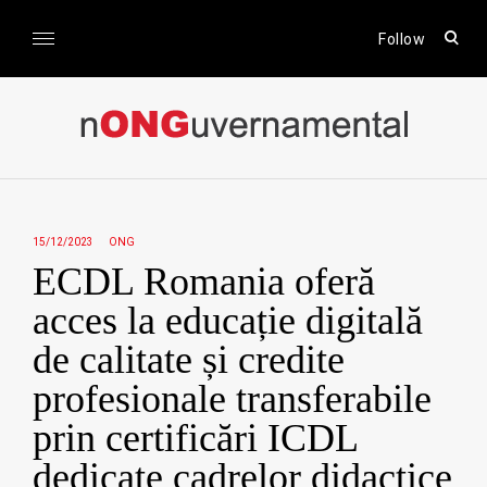
Skip
to
open
Follow
sear
content
form
nONGuvernamental
Stiri CSR / Stiri ONG
15/12/2023
ONG
ECDL Romania oferă
acces la educație digitală
de calitate și credite
profesionale transferabile
prin certificări ICDL
dedicate cadrelor didactice