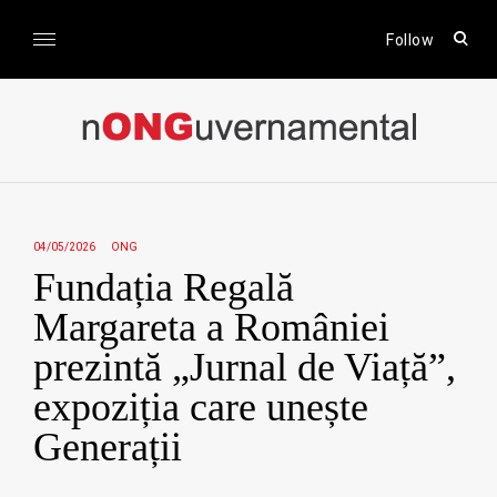
Skip
to
open
Follow
sear
content
form
nONGuvernamental
Stiri CSR / Stiri ONG
04/05/2026
ONG
Fundația Regală
Margareta a României
prezintă „Jurnal de Viață”,
expoziția care unește
Generații