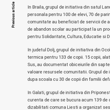
Posts
Previous article
In Braila, grupul de initiativa din satul La
personala pentru 100 de elevi, 70 de parint
navigation
comunitate au beneficiat de servicii de asi
de abandon scolar au participat la un p
pentru Solidaritate, Cultura, Educatie si
In judetul Dolj, grupul de initiativa din O
termica pentru 133 de copii. 15 copii, al
Sus, au documentat obiceiurile din sapt
valoare resursele comunitatii. Grupul de 
dupa scoala cu 30 de copii din familii def
In Galati, grupul de initiativa din Pripon
curenta de care se bucura acum 139 de copi
dizabilitati comuna Liesti a organizat sesi