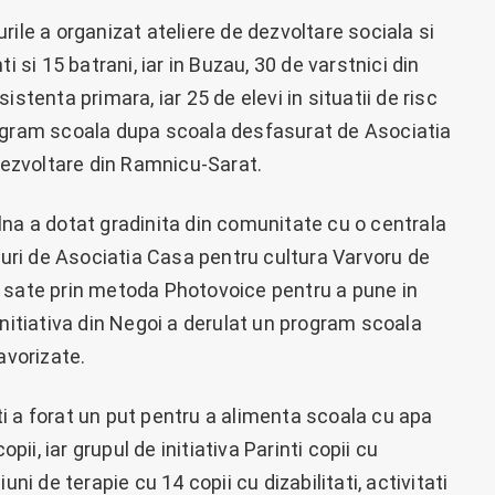
nurile a organizat ateliere de dezvoltare sociala si
i si 15 batrani, iar in Buzau, 30 de varstnici din
stenta primara, iar 25 de elevi in situatii de risc
rogram scoala dupa scoala desfasurat de Asociatia
 Dezvoltare din Ramnicu-Sarat.
colna a dotat gradinita din comunitate cu o centrala
aturi de Asociatia Casa pentru cultura Varvoru de
e sate prin metoda Photovoice pentru a pune in
initiativa din Negoi a derulat un program scoala
avorizate.
esti a forat un put pentru a alimenta scoala cu apa
i, iar grupul de initiativa Parinti copii cu
uni de terapie cu 14 copii cu dizabilitati, activitati