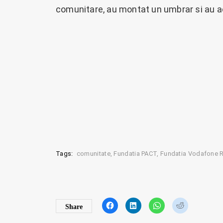
comunitare, au montat un umbrar si au ac
Tags:
comunitate
Fundatia PACT
Fundatia Vodafone 
C
C
C
C
Share
l
l
l
l
i
i
i
i