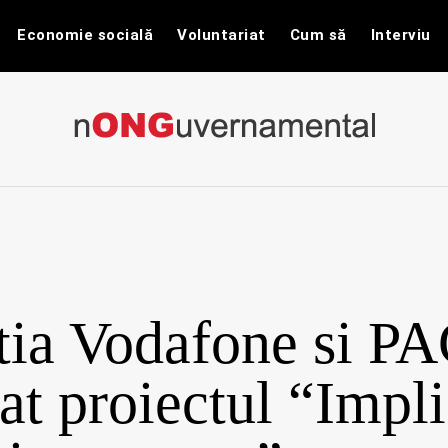
Economie socială
Voluntariat
Cum să
Interviu
nONGuvernam
Stiri CSR / Stiri ONG
tia Vodafone si P
zat proiectul “Impli