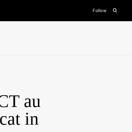
open
Follow
search
form
ental
ACT au
cat in