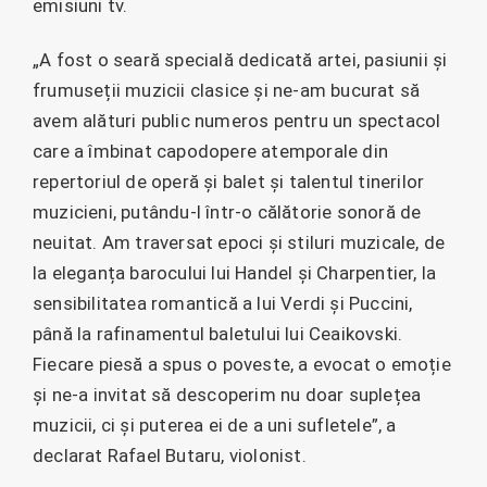
emisiuni tv.
„A fost o seară specială dedicată artei, pasiunii și
frumuseții muzicii clasice și ne-am bucurat să
avem alături public numeros pentru un spectacol
care a îmbinat capodopere atemporale din
repertoriul de operă și balet și talentul tinerilor
muzicieni, putându-l într-o călătorie sonoră de
neuitat. Am traversat epoci și stiluri muzicale, de
la eleganța barocului lui Handel și Charpentier, la
sensibilitatea romantică a lui Verdi și Puccini,
până la rafinamentul baletului lui Ceaikovski.
Fiecare piesă a spus o poveste, a evocat o emoție
și ne-a invitat să descoperim nu doar suplețea
muzicii, ci și puterea ei de a uni sufletele”, a
declarat Rafael Butaru, violonist.