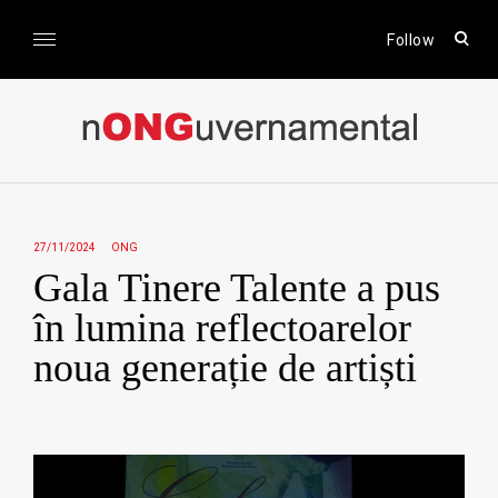
Skip
to
open
Follow
sear
content
form
nONGuvernamental
Stiri CSR / Stiri ONG
27/11/2024
ONG
Gala Tinere Talente a pus
în lumina reflectoarelor
noua generație de artiști