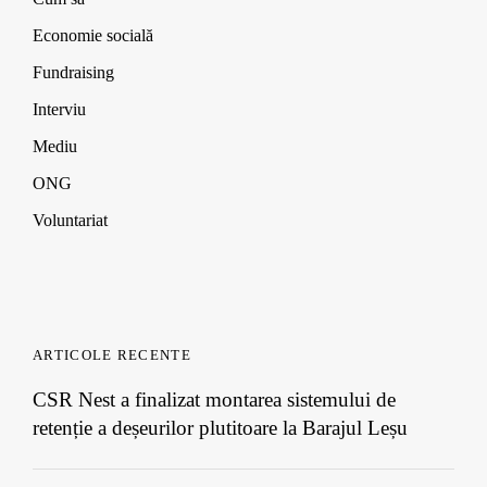
w
w
w
)
)
)
Economie socială
Fundraising
Interviu
Mediu
ONG
Voluntariat
ARTICOLE RECENTE
CSR Nest a finalizat montarea sistemului de
retenție a deșeurilor plutitoare la Barajul Leșu