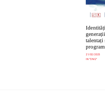
Identităț
generații
talentați
programu
21/02/2025
IN "ONG"