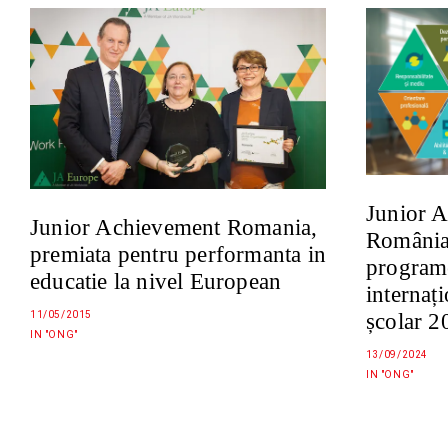
Junior 
Junior Achievement Romania,
România 
premiata pentru performanta in
programe
educatie la nivel European
internaț
școlar 
11/05/2015
IN "ONG"
13/09/2024
IN "ONG"