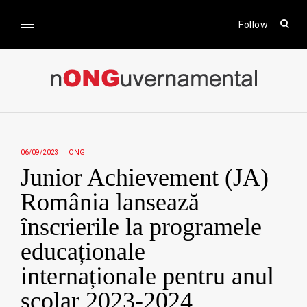
Skip
to
open
Follow
sear
content
form
nONGuvernamental
Stiri CSR / Stiri ONG
06/09/2023
ONG
Junior Achievement (JA)
România lansează
înscrierile la programele
educaționale
internaționale pentru anul
școlar 2023-2024