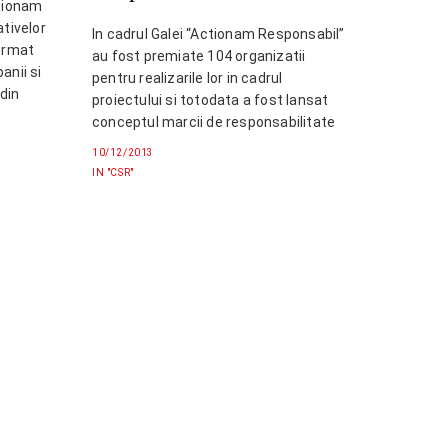
ctionam
ativelor
In cadrul Galei “Actionam Responsabil”
format
au fost premiate 104 organizatii
anii si
pentru realizarile lor in cadrul
 din
proiectului si totodata a fost lansat
mnat
conceptul marcii de responsabilitate
 Din
sociala „Actionam Responsabil!”.
10/12/2013
ite, au
Astfel, au fost premiate 52 de
IN "CSR"
n juriu
organizatii pentru bune practici in
responsabilitatea sociala (din 550 de
proiecte studiate); 40 de organizatii
membre…