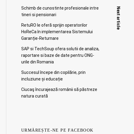
Schimb de cunostinte profesionale intre
Next article
tineri si pensionari
RetuRO le oferă sprijin operatorilor
HoReCa în implementarea Sistemului
Garanție-Returnare
SAP si TechSoup ofera solutii de analiza,
raportare si baze de date pentru ONG-
urile din Romania
Succesul începe din copilărie, prin
incluziune și educație
Ciucaş încurajează românii să păstreze
natura curată
URMĂREȘTE-NE PE FACEBOOK