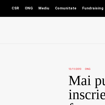
Skip
CSR
ONG
Mediu
Comunitate
Fundraising
to
content
13/11/2013
ONG
Mai pu
inscri