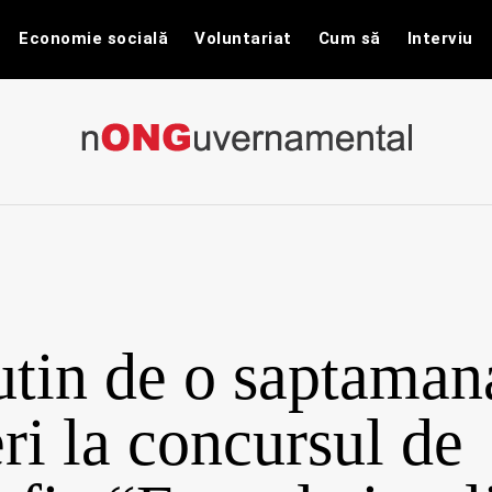
Economie socială
Voluntariat
Cum să
Interviu
nONGuvernam
Stiri CSR / Stiri ONG
tin de o saptaman
eri la concursul de