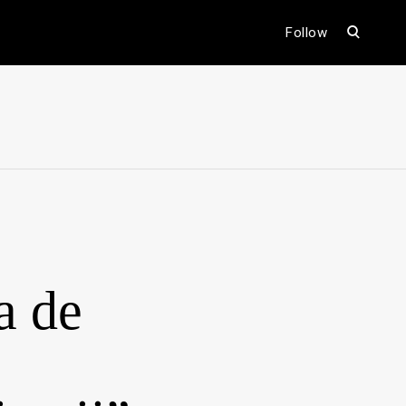
open
Follow
search
form
ental
a de