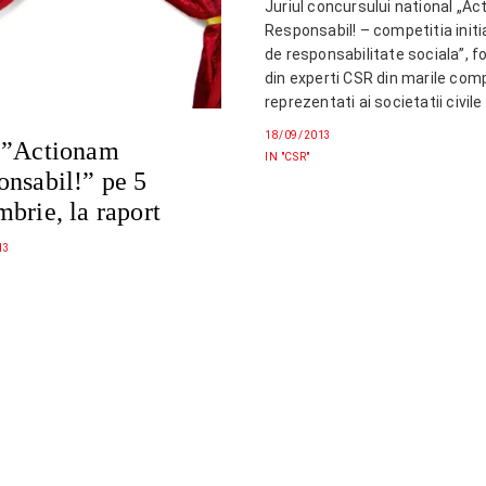
Juriul concursului national „A
Responsabil! – competitia initi
de responsabilitate sociala”, 
din experti CSR din marile comp
reprezentati ai societatii civile
organizatii nationale au dese
18/09/2013
 ”Actionam
cele 12 proiecte castigatoare.
IN "CSR"
cele peste 200 de proiecte prim
onsabil!” pe 5
fost preselectionate de catre u
brie, la raport
de specialitate 40 de…
13