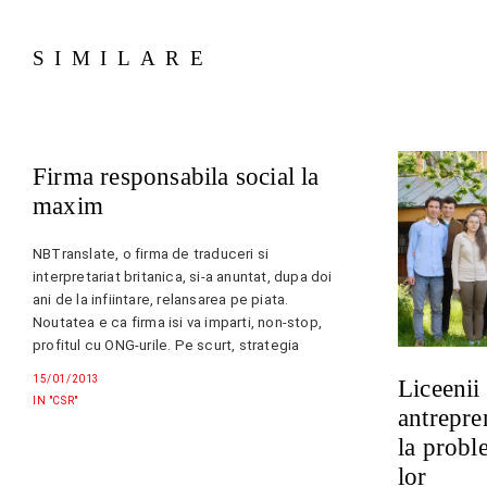
SIMILARE
Firma responsabila social la
maxim
NBTranslate, o firma de traduceri si
interpretariat britanica, si-a anuntat, dupa doi
ani de la infiintare, relansarea pe piata.
Noutatea e ca firma isi va imparti, non-stop,
profitul cu ONG-urile. Pe scurt, strategia
NBTranslate este de a atrage traducatori
15/01/2013
Liceenii
voluntari si clienti corporate in numele „facerii
IN "CSR"
antrepren
de bine” si al…
la probl
lor