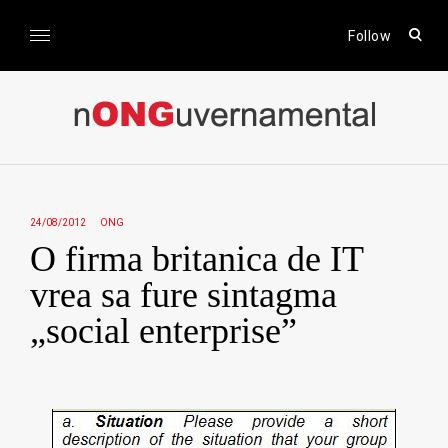
Skip
to
open
Follow
sear
content
form
nONGuvernamental
Stiri CSR / Stiri ONG
24/08/2012
ONG
O firma britanica de IT
vrea sa fure sintagma
„social enterprise”