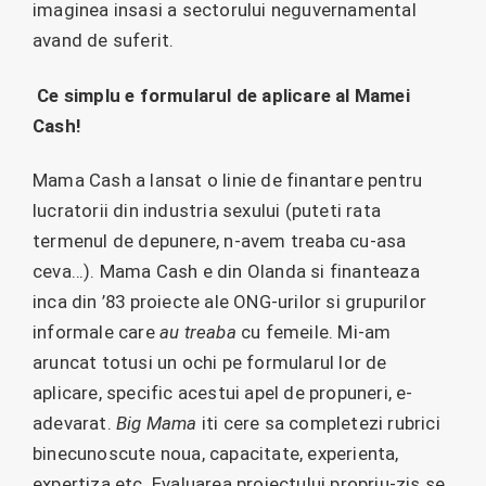
imaginea insasi a sectorului neguvernamental
avand de suferit.
Ce simplu e formularul de aplicare al Mamei
Cash!
Mama Cash a lansat o linie de finantare pentru
lucratorii din industria sexului (puteti rata
termenul de depunere, n-avem treaba cu-asa
ceva…). Mama Cash e din Olanda si finanteaza
inca din ’83 proiecte ale ONG-urilor si grupurilor
informale care
au treaba
cu femeile. Mi-am
aruncat totusi un ochi pe formularul lor de
aplicare, specific acestui apel de propuneri, e-
adevarat.
Big Mama
iti cere sa completezi rubrici
binecunoscute noua, capacitate, experienta,
expertiza etc. Evaluarea proiectului propriu-zis se