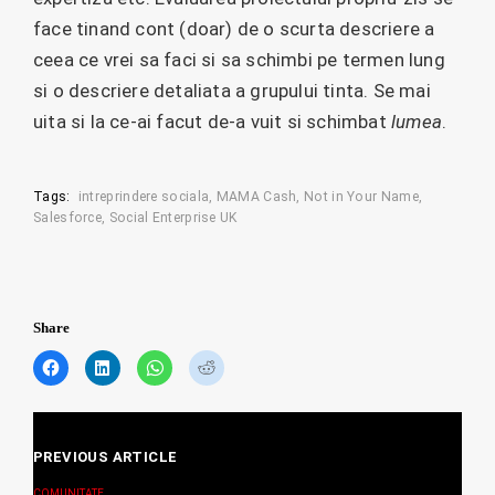
face tinand cont (doar) de o scurta descriere a
ceea ce vrei sa faci si sa schimbi pe termen lung
si o descriere detaliata a grupului tinta. Se mai
uita si la ce-ai facut de-a vuit si schimbat
lumea
.
Tags:
intreprindere sociala
MAMA Cash
Not in Your Name
Salesforce
Social Enterprise UK
Share
C
C
C
C
l
l
l
l
i
i
i
i
c
c
c
c
Posts
k
k
k
k
t
t
t
t
PREVIOUS ARTICLE
navigation
o
o
o
o
s
s
s
s
COMUNITATE