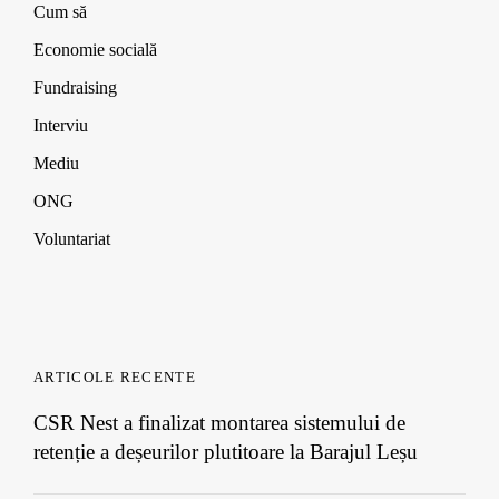
d
d
d
w
Cum să
o
o
o
)
w
w
w
Economie socială
)
)
)
Fundraising
Interviu
Mediu
ONG
Voluntariat
ARTICOLE RECENTE
CSR Nest a finalizat montarea sistemului de
retenție a deșeurilor plutitoare la Barajul Leșu