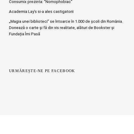
Consumix prezinta: “Nomophobiac”
Academia Lay’s si-a ales castigatorii
„Magia unei biblioteci” se întoarce în 1.000 de școli din România.
Doneazǎ o carte şi fǎ din vis realitate, alături de Bookster și
Fundația Îmi Pasă
URMĂREȘTE-NE PE FACEBOOK