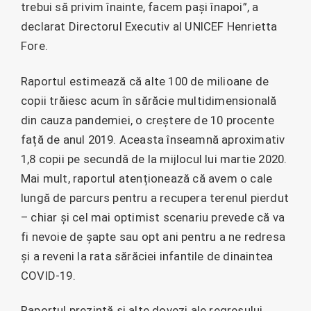
trebui să privim înainte, facem pași înapoi”, a
declarat Directorul Executiv al UNICEF Henrietta
Fore.
Raportul estimează că alte 100 de milioane de
copii trăiesc acum în sărăcie multidimensională
din cauza pandemiei, o creștere de 10 procente
față de anul 2019. Aceasta înseamnă aproximativ
1,8 copii pe secundă de la mijlocul lui martie 2020.
Mai mult, raportul atenționează că avem o cale
lungă de parcurs pentru a recupera terenul pierdut
– chiar și cel mai optimist scenariu prevede că va
fi nevoie de șapte sau opt ani pentru a ne redresa
și a reveni la rata sărăciei infantile de dinaintea
COVID-19.
Raportul prezintă și alte dovezi ale regresului,