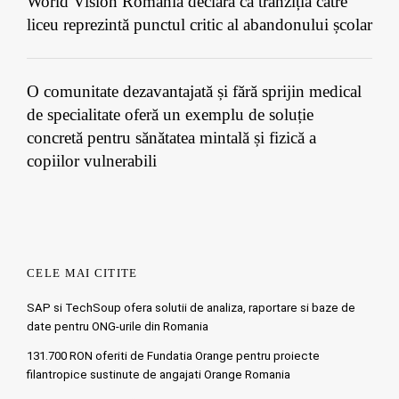
World Vision România declară că tranziția către
liceu reprezintă punctul critic al abandonului școlar
O comunitate dezavantajată și fără sprijin medical
de specialitate oferă un exemplu de soluție
concretă pentru sănătatea mintală și fizică a
copiilor vulnerabili
CELE MAI CITITE
SAP si TechSoup ofera solutii de analiza, raportare si baze de
date pentru ONG-urile din Romania
131.700 RON oferiti de Fundatia Orange pentru proiecte
filantropice sustinute de angajati Orange Romania