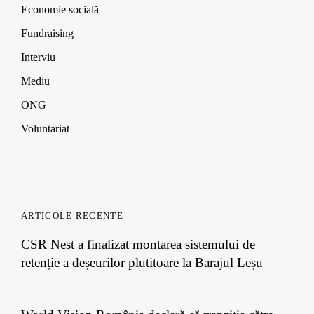
w
w
w
Economie socială
)
)
)
Fundraising
Interviu
Mediu
ONG
Voluntariat
ARTICOLE RECENTE
CSR Nest a finalizat montarea sistemului de
retenție a deșeurilor plutitoare la Barajul Leșu