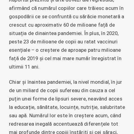
afirmând că numărul copiilor care trăiesc acum în
gospodării ce se confruntă cu sărăcie monetară a
crescut cu aproximativ 60 de milioane față de
situația de dinaintea pandemiei. În plus, în 2020,
peste 23 de milioane de copii au ratat vaccinuri
esențiale – o creștere de aproape patru milioane
față de 2019 și cel mai mare număr înregistrat în
ultimii 11 ani.
Chiar și înaintea pandemiei, la nivel mondial, în jur
de un miliard de copii sufereau din cauza a cel
puțin unei forme de lipsuri severe, neavând acces
la educație, sănătate, locuințe, nutriție, salubritate
sau apă. Numărul lor este în creștere acum, când
redresarea inegală accentuează diferențele tot
mai profunde dintre copiii înstăriți și cei săraci,