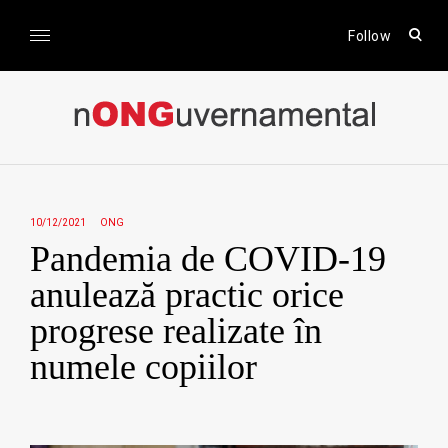
Skip
to
open
Follow
sear
content
form
nONGuvernamental
Stiri CSR / Stiri ONG
10/12/2021
ONG
Pandemia de COVID-19
anulează practic orice
progrese realizate în
numele copiilor