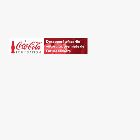
.
SPONSORI: