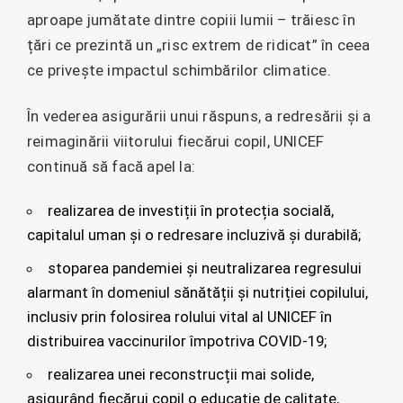
aproape jumătate dintre copiii lumii – trăiesc în
țări ce prezintă un „risc extrem de ridicat” în ceea
ce privește impactul schimbărilor climatice.
În vederea asigurării unui răspuns, a redresării și a
reimaginării viitorului fiecărui copil, UNICEF
continuă să facă apel la:
realizarea de investiții în protecția socială,
capitalul uman și o redresare incluzivă și durabilă;
stoparea pandemiei și neutralizarea regresului
alarmant în domeniul sănătății și nutriției copilului,
inclusiv prin folosirea rolului vital al UNICEF în
distribuirea vaccinurilor împotriva COVID-19;
realizarea unei reconstrucții mai solide,
asigurând fiecărui copil o educație de calitate,