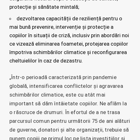
protecție și sănătate mintală;
dezvoltarea capacității de reziliență pentru o
mai bună prevenire, intervenție și protecție a
copiilor în situații de criză, inclusiv prin abordări noi
ce vizează eliminarea foametei, protejarea copiilor
împotriva schimbărilor climatice și reconfigurarea
cheltuielilor în caz de dezastru.
„Într-o perioadă caracterizată prin pandemie
globală, intensificarea conflictelor și agravarea
schimbărilor climatice, este cu atât mai
important să dăm întâietate copiilor. Ne aflăm la
o răscruce de drumuri. În efortul de a ne trasa
parcursul comun pentru următorii 75 de ani alături
de guverne, donatori și alte organizații, trebuie să
punem copiii pe primul loc pe lista investițiilor și