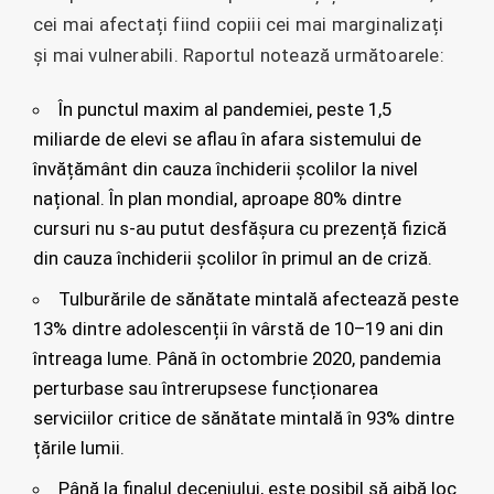
cei mai afectați fiind copiii cei mai marginalizați
și mai vulnerabili. Raportul notează următoarele:
În punctul maxim al pandemiei, peste 1,5
miliarde de elevi se aflau în afara sistemului de
învățământ din cauza închiderii școlilor la nivel
național. În plan mondial, aproape 80% dintre
cursuri nu s-au putut desfășura cu prezență fizică
din cauza închiderii școlilor în primul an de criză.
Tulburările de sănătate mintală afectează peste
13% dintre adolescenții în vârstă de 10–19 ani din
întreaga lume. Până în octombrie 2020, pandemia
perturbase sau întrerupsese funcționarea
serviciilor critice de sănătate mintală în 93% dintre
țările lumii.
Până la finalul deceniului, este posibil să aibă loc