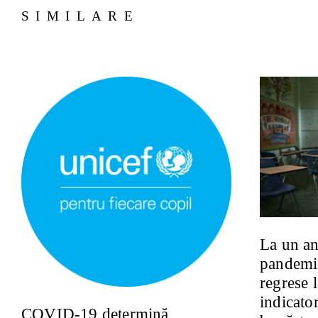
SIMILARE
La un an
pandemie
regrese 
indicator
COVID-19 determină