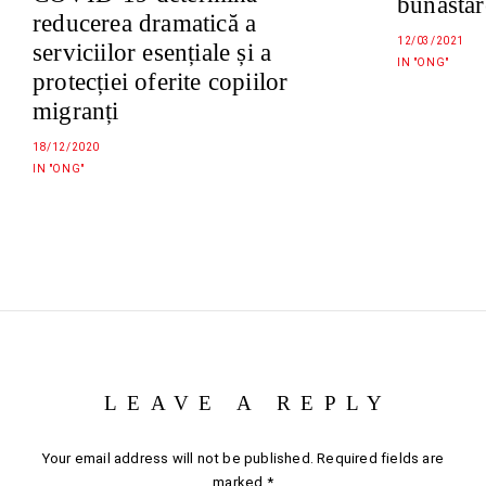
bunăstar
reducerea dramatică a
12/03/2021
serviciilor esențiale și a
IN "ONG"
protecției oferite copiilor
migranți
18/12/2020
IN "ONG"
LEAVE A REPLY
Your email address will not be published.
Required fields are
marked
*