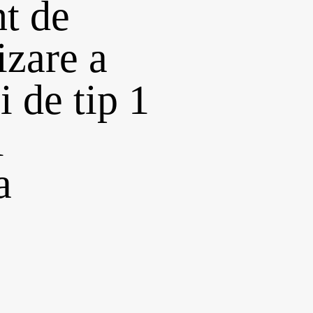
t de
izare a
i de tip 1
l
a