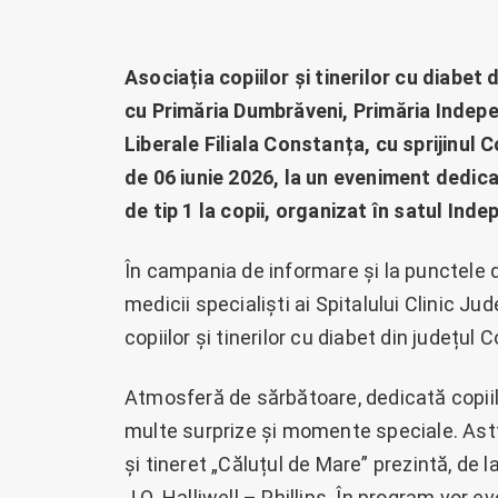
Asociația copiilor și tinerilor cu diabet
cu Primăria Dumbrăveni, Primăria Indep
Liberale Filiala Constanța, cu sprijinul 
de 06 iunie 2026, la un eveniment dedicat
de tip 1 la copii, organizat în satul Ind
În campania de informare și la punctele de
medicii specialiști ai Spitalului Clinic J
copiilor și tinerilor cu diabet din județu
Atmosferă de sărbătoare, dedicată copiilor
multe surprize și momente speciale. Astfe
și tineret „Căluțul de Mare” prezintă, de l
J.O. Halliwell – Phillips. În program vor 