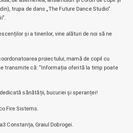
adin), trupa de dans „The Future Dance Studio”
i”.
cenților și a tinerilor, vine alături de noi să ne
, coordonatoarea proiectului, mamă de copil cu
e transmite că: “Informația oferită la timp poate
dicată sănătății, bucuriei și speranței!
co Fire Sistems.
a3 Constanța, Graiul Dobrogei.