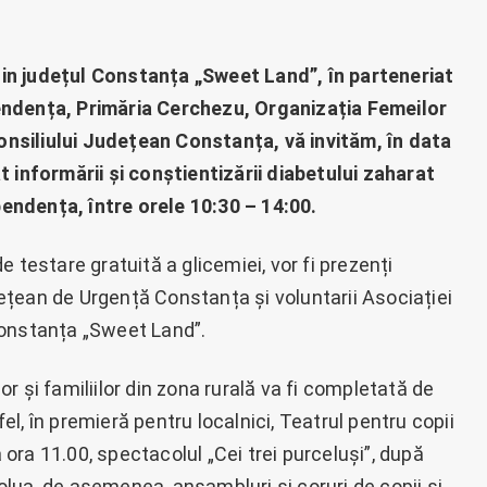
 din județul Constanța „Sweet Land”, în parteneriat
endența, Primăria Cerchezu, Organizația Femeilor
Consiliului Județean Constanța, vă invităm, în data
 informării și conștientizării diabetului zaharat
ependența, între orele 10:30 – 14:00.
 testare gratuită a glicemiei, vor fi prezenți
udețean de Urgență Constanța și voluntarii Asociației
l Constanța „Sweet Land”.
 și familiilor din zona rurală va fi completată de
l, în premieră pentru localnici, Teatrul pentru copii
a ora 11.00, spectacolul „Cei trei purceluși”, după
evolua, de asemenea, ansambluri și coruri de copii și