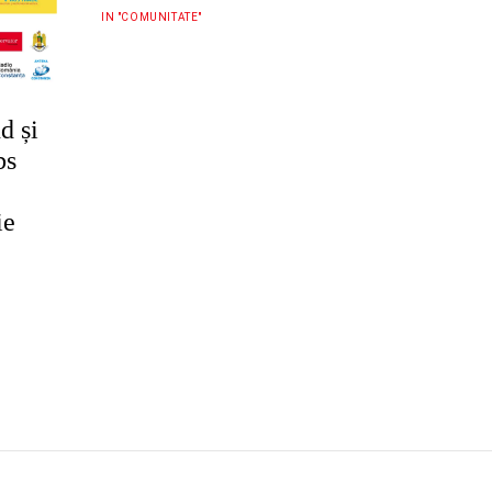
IN "COMUNITATE"
d și
bs
ie