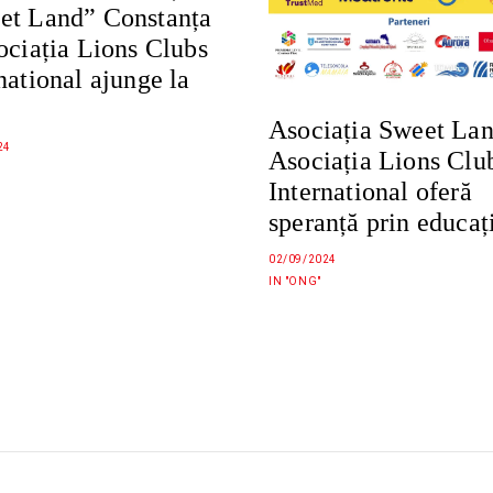
et Land” Constanța
ociația Lions Clubs
national ajunge la
Asociația Sweet Lan
24
Asociația Lions Clu
International oferă
speranță prin educaț
02/09/2024
IN "ONG"