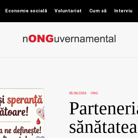
Economie socială
Voluntariat
Cum să
Interviu
nONGuvernam
Stiri CSR / Stiri ONG
05/06/2026
ONG
Parteneri
sănătatea