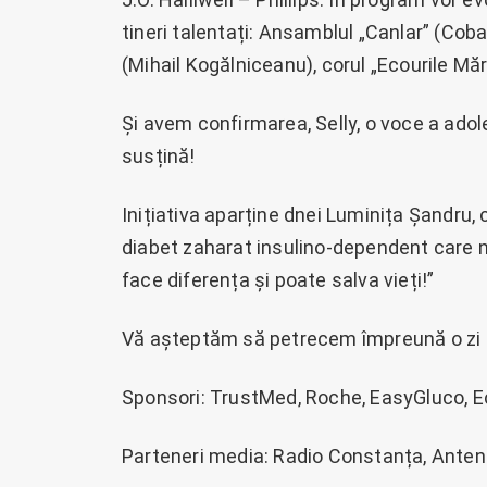
tineri talentați: Ansamblul „Canlar” (Cob
(Mihail Kogălniceanu), corul „Ecourile Mări
Și avem confirmarea, Selly, o voce a adoles
susțină!
Inițiativa aparține dnei Luminița Șandru
diabet zaharat insulino-dependent care n
face diferența și poate salva vieți!”
Vă așteptăm să petrecem împreună o zi de
Sponsori: TrustMed, Roche, EasyGluco, E
Parteneri media: Radio Constanța, Anten