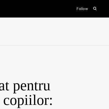
open
Follow
search
form
ental
at pentru
 copiilor: