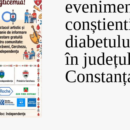
evenimen
conștient
diabetulu
în județu
Constanț