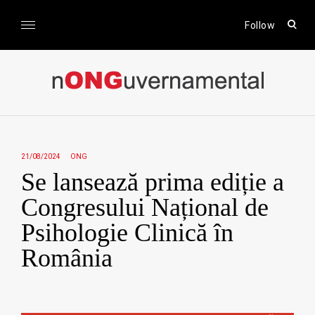
Skip
to
open
Follow
sear
content
form
nONGuvernamental
Stiri CSR / Stiri ONG
21/08/2024
ONG
Se lansează prima ediție a
Congresului Național de
Psihologie Clinică în
România