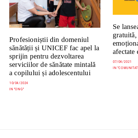
Se lansea
gratuită
Profesioniștii din domeniul
emoționa
sănătății și UNICEF fac apel la
afectat
sprijin pentru dezvoltarea
07/04/2021
serviciilor de sănătate mintală
IN "COMUNITAT
a copilului și adolescentului
10/04/2024
IN "ONG"