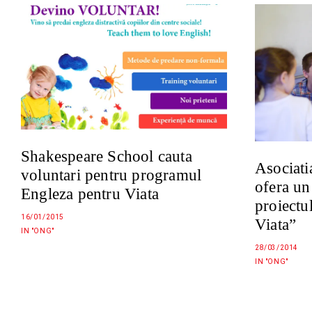
Shakespeare School cauta
Asociati
voluntari pentru programul
ofera un
Engleza pentru Viata
proiectu
16/01/2015
Viata”
IN "ONG"
28/03/2014
IN "ONG"