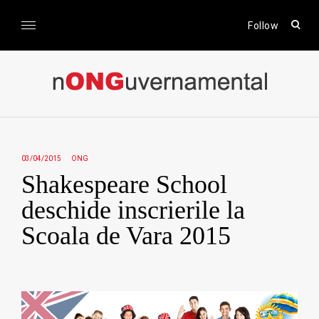
Skip
to
open
Follow
sear
content
form
nONGuvernamental
Stiri CSR / Stiri ONG
03/04/2015
ONG
Shakespeare School
deschide inscrierile la
Scoala de Vara 2015