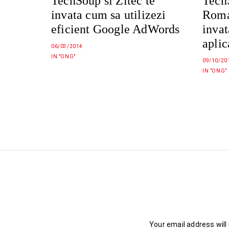
Tech
TechSoup si Zitec te
Roma
invata cum sa utilizezi
inva
eficient Google AdWords
aplic
06/03/2014
IN "ONG"
09/10/20
IN "ONG"
Your email address will