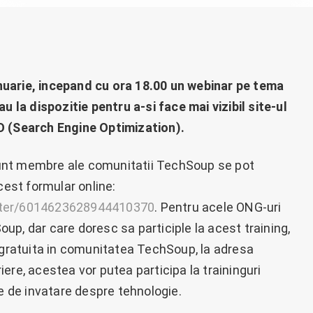
nuarie, incepand cu ora 18.00 un webinar pe tema
u la dispozitie pentru a-si face mai vizibil site-ul
O (Search Engine Optimization).
unt membre ale comunitatii TechSoup se pot
cest formular online:
ister/6014623628944410370
. Pentru acele ONG-uri
p, dar care doresc sa participle la acest training,
a gratuita in comunitatea TechSoup, la adresa
ere, acestea vor putea participa la traininguri
se de invatare despre tehnologie.