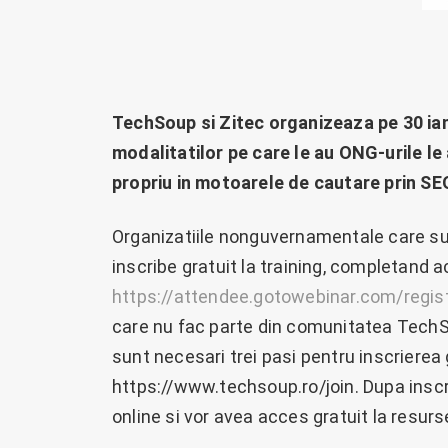
TechSoup si Zitec organizeaza pe 30 ia
modalitatilor pe care le au ONG-urile le a
propriu in motoarele de cautare prin SE
Organizatiile nonguvernamentale care s
inscribe gratuit la training, completand a
https://attendee.gotowebinar.com/reg
care nu fac parte din comunitatea TechSou
sunt necesari trei pasi pentru inscriere
https://www.techsoup.ro/join. Dupa inscri
online si vor avea acces gratuit la resur