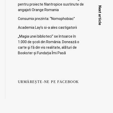
pentru proiecte filantropice sustinute de
Next article
angajati Orange Romania
Consumix prezinta: “Nomophobiac”
Academia Lay’s si-a ales castigatorii
„Magia unei biblioteci” se întoarce în
1.000 de școli din România. Doneazǎ o
carte şi fǎ din vis realitate, alături de
Bookster și Fundația Îmi Pasă
URMĂREȘTE-NE PE FACEBOOK