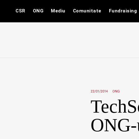
Skip
CSR
ONG
Mediu
Comunitate
Fundraising
to
content
22/01/2014
ONG
TechSo
ONG-u