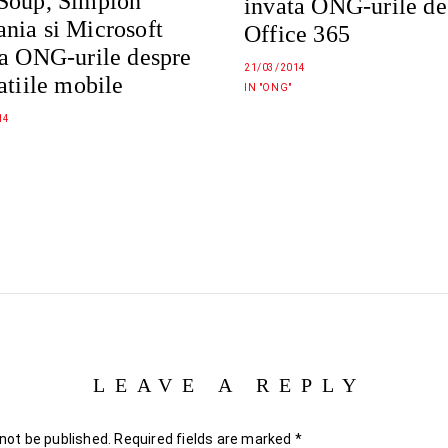
Soup, Simplon
invata ONG-urile de
nia si Microsoft
Office 365
ta ONG-urile despre
21/03/2014
atiile mobile
IN "ONG"
14
LEAVE A REPLY
 not be published.
Required fields are marked
*