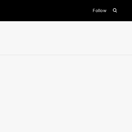
open
Follow
search
form
ental