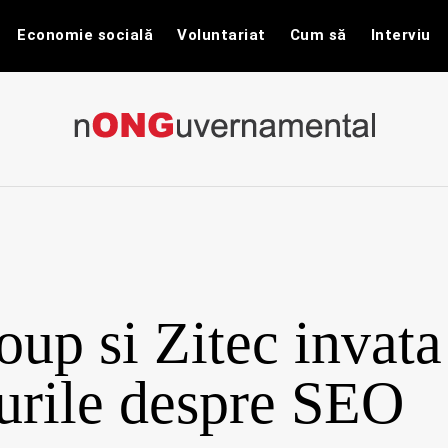
Economie socială
Voluntariat
Cum să
Interviu
nONGuvernam
Stiri CSR / Stiri ONG
up si Zitec invata
rile despre SEO