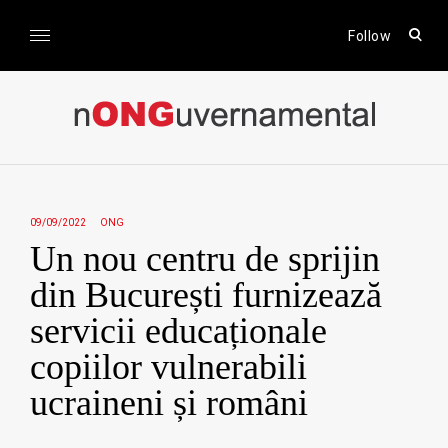
Skip
to
open
Follow
sear
content
form
nONGuvernamental
Stiri CSR / Stiri ONG
09/09/2022
ONG
Un nou centru de sprijin
din București furnizează
servicii educaționale
copiilor vulnerabili
ucraineni și români