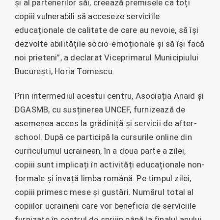
și al partenerilor săi, creează premisele ca toți
copiii vulnerabili să acceseze serviciile
educaționale de calitate de care au nevoie, să își
dezvolte abilitățile socio-emoționale și să își facă
noi prieteni”, a declarat Viceprimarul Municipiului
București, Horia Tomescu.
Prin intermediul acestui centru, Asociația Anaid și
DGASMB, cu susținerea UNCEF, furnizează de
asemenea acces la grădiniță și servicii de after-
school. După ce participă la cursurile online din
curriculumul ucrainean, în a doua parte a zilei,
copiii sunt implicați în activități educaționale non-
formale și învață limba română. Pe timpul zilei,
copiii primesc mese și gustări. Numărul total al
copiilor ucraineni care vor beneficia de serviciile
furnizate în centrul de sprijin până la finalul anului