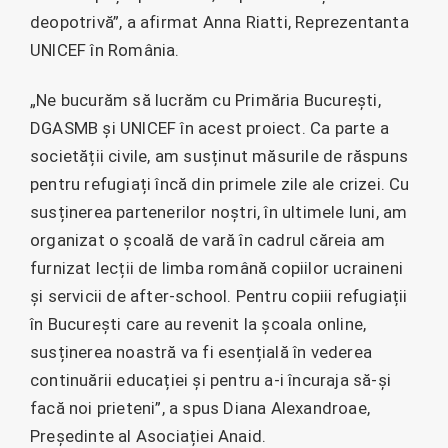
deopotrivă”, a afirmat Anna Riatti, Reprezentanta
UNICEF în România.
„Ne bucurăm să lucrăm cu Primăria București,
DGASMB și UNICEF în acest proiect. Ca parte a
societății civile, am susținut măsurile de răspuns
pentru refugiați încă din primele zile ale crizei. Cu
susținerea partenerilor noștri, în ultimele luni, am
organizat o școală de vară în cadrul căreia am
furnizat lecții de limba română copiilor ucraineni
și servicii de after-school. Pentru copiii refugiații
în București care au revenit la școala online,
susținerea noastră va fi esențială în vederea
continuării educației și pentru a-i încuraja să-și
facă noi prieteni”, a spus Diana Alexandroae,
Președinte al Asociației Anaid.