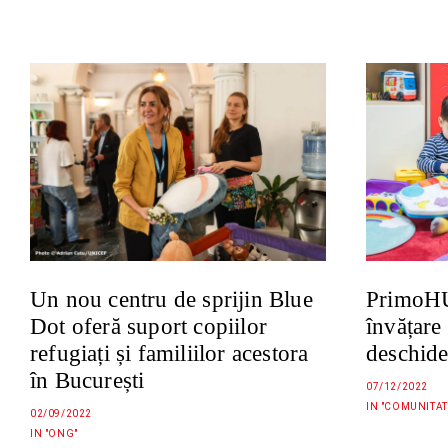
Un nou centru de sprijin Blue
PrimoHU
Dot oferă suport copiilor
învățare 
refugiați și familiilor acestora
deschide
în București
07/12/2022
IN "COMUNITAT
02/09/2022
IN "ONG"