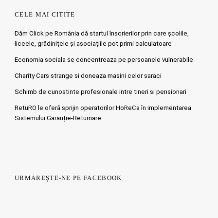
CELE MAI CITITE
Dăm Click pe România dă startul înscrierilor prin care școlile,
liceele, grădinițele și asociațiile pot primi calculatoare
Economia sociala se concentreaza pe persoanele vulnerabile
Charity Cars strange si doneaza masini celor saraci
Schimb de cunostinte profesionale intre tineri si pensionari
RetuRO le oferă sprijin operatorilor HoReCa în implementarea
Sistemului Garanție-Returnare
URMĂREȘTE-NE PE FACEBOOK