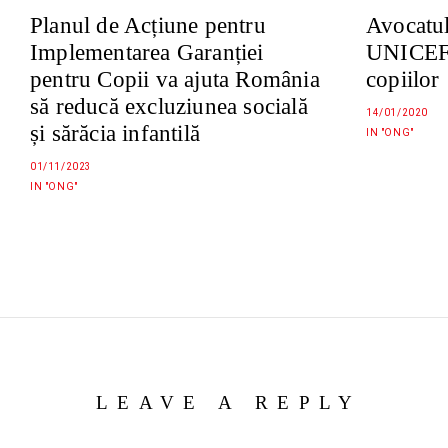
Planul de Acțiune pentru
Avocatul
Implementarea Garanției
UNICEF s
pentru Copii va ajuta România
copiilor
să reducă excluziunea socială
14/01/2020
și sărăcia infantilă
IN "ONG"
01/11/2023
IN "ONG"
LEAVE A REPLY