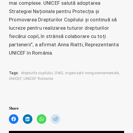
mai complexe. UNICEF salută adoptarea
Strategiei Naționale pentru Protecția și
Promovarea Drepturilor Copilului și continuă să
lucreze pentru realizarea tuturor drepturilor
fiecărui copil, în strânsă colaborare cu toți
partenerii”, a afirmat Anna Riatti, Reprezentanta
UNICEF în România.
Tags:
drepturile copilului
ONG
organizatii nonguvernamentale
UNICEF
UNICEF Romania
Share
C
C
C
C
l
l
l
l
i
i
i
i