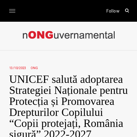
Skip
to
open
Follow
sear
content
form
nONGuvernamental
Stiri CSR / Stiri ONG
13/10/2023
ONG
UNICEF salută adoptarea
Strategiei Naționale pentru
Protecția și Promovarea
Drepturilor Copilului
“Copii protejați, România
sigură” 2022-2027