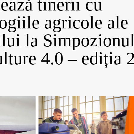
ează tinerii cu
ogiile agricole ale
ului la Simpozionu
lture 4.0 – ediția 