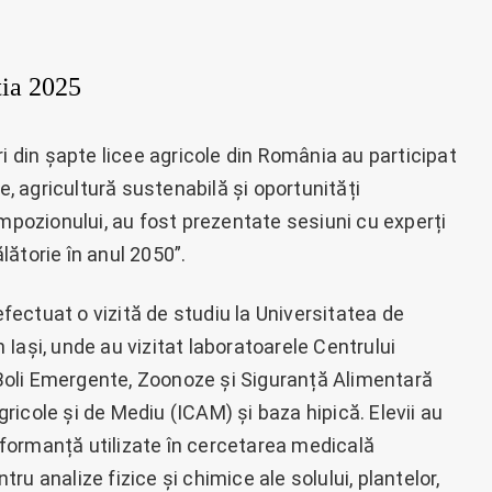
ția 2025
i din șapte licee agricole din România au participat
e, agricultură sustenabilă și oportunități
impozionului, au fost prezentate sesiuni cu experți
ălătorie în anul 2050”.
 efectuat o vizită de studiu la Universitatea de
in Iași, unde au vizitat laboratoarele Centrului
oli Emergente, Zoonoze și Siguranță Alimentară
icole și de Mediu (ICAM) și baza hipică. Elevii au
formanță utilizate în cercetarea medicală
u analize fizice și chimice ale solului, plantelor,