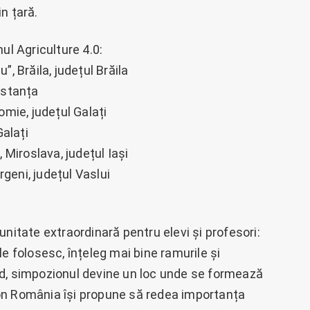
in țară.
ul Agriculture 4.0:
, Brăila, județul Brăila
nstanța
omie, județul Galați
Galați
 Miroslava, județul Iași
geni, județul Vaslui
nitate extraordinară pentru elevi și profesori:
e folosesc, înțeleg mai bine ramurile și
rând, simpozionul devine un loc unde se formează
ision România își propune să redea importanța