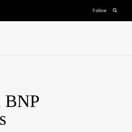
open
Follow
search
form
ental
i BNP
s