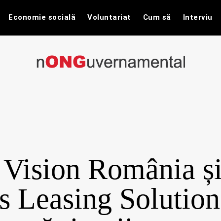
Economie socială
Voluntariat
Cum să
Interviu
nONGuvernam
Stiri CSR / Stiri ONG
 Vision România ș
s Leasing Solution