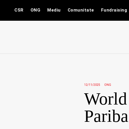
Skip
CSR
ONG
Mediu
Comunitate
Fundraising
to
content
12/11/2025
ONG
World
Pariba