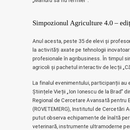
„Mândru să fiu fermier”.
Simpozionul Agriculture 4.0 – edi
Anul acesta, peste 35 de elevi și profesor
la activități axate pe tehnologii inovatoar
profesionale în agribusiness. În timpul s
agricoli și pachetul interactiv de lecții „C
La finalul evenimentului, participanții au
Științele Vieții „Ion Ionescu de la Brad” d
Regional de Cercetare Avansată pentru B
(ROVETEMERG), Institutul de Cercetări Agr
putut observa echipamente de înaltă per
veterinară, instrumente ultramoderne pentr