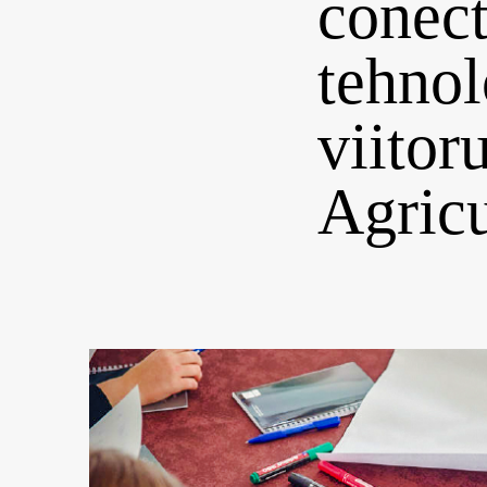
conect
tehnol
viitor
Agricu