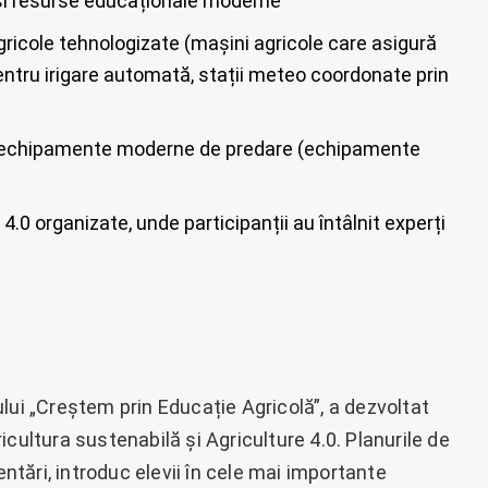
n și resurse educaționale moderne
gricole tehnologizate (mașini agricole care asigură
entru irigare automată, stații meteo coordonate prin
 cu echipamente moderne de predare (echipamente
 4.0 organizate, unde participanții au întâlnit experți
lui „Creștem prin Educație Agricolă”, a dezvoltat
cultura sustenabilă și Agriculture 4.0. Planurile de
entări, introduc elevii în cele mai importante