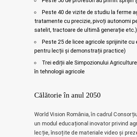
Peste 50 de profesori au primit spriji
Peste 40 de vizite de studiu la ferme a
tratamente cu precizie, pivoți autonomi p
satelit, tractoare de ultimă generație etc.)
Peste 25 de licee agricole sprijinite
pentru lecții și demonstrații practice)
Trei ediții ale Simpozionului Agriculture
în tehnologii agricole
Călătorie în anul 2050
World Vision România, în cadrul Consorțiu
un modul educațional inovator privind agri
lecție, însoțite de materiale video și prez