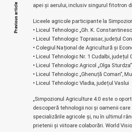
Posts
apei și aerului, inclusiv singurul fitotron d
Previous article
navigation
Liceele agricole participante la Simpozion
• Liceul Tehnologic „Gh. K. Constantinescu”
• Liceul Tehnologic Topraisar, județul Co
• Colegiul Național de Agricultură și Econ
• Liceul Tehnologic Nr. 1 Cudalbi, județul 
• Liceul Tehnologic Agricol „Olga Sturdza”,
• Liceul Tehnologic „Ghenuță Coman”, Mur
• Liceul Tehnologic Vladia, județul Vaslui
„Simpozionul Agriculture 4.0 este o oportu
descoperă tehnologii noi și oamenii care l
specializările agricole și, nu în ultimul 
prietenii și viitoare colaborări. World V